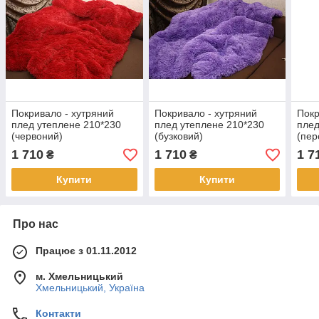
Покривало - хутряний
Покривало - хутряний
Покр
плед утеплене 210*230
плед утеплене 210*230
плед
(червоний)
(бузковий)
(пер
1 710
1 710
1 7
₴
₴
Купити
Купити
Про нас
Працює з 01.11.2012
м. Хмельницький
Хмельницький, Україна
Контакти