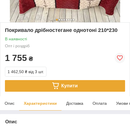
Покривало дрібностегане однотоні 210*230
В наявності
Опт і роздріб
1 755
₴
1 462,50 ₴
від 3 шт.
Купити
Опис
Характеристики
Доставка
Оплата
Умови 
Опис