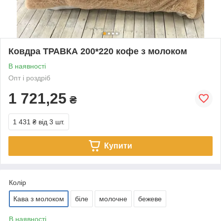
Ковдра ТРАВКА 200*220 кофе з молоком
В наявності
Опт і роздріб
1 721,25
₴
1 431 ₴
від 3 шт.
Купити
Колір
Кава з молоком
біле
молочне
бежеве
В наявності