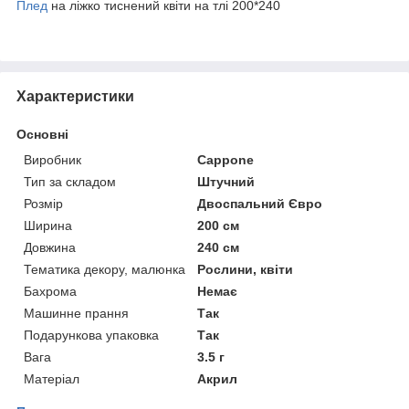
Плед
на ліжко тиснений квіти на тлі 200*240
Характеристики
Основні
Виробник
Cappone
Тип за складом
Штучний
Розмір
Двоспальний Євро
Ширина
200 см
Довжина
240 см
Тематика декору, малюнка
Рослини, квіти
Бахрома
Немає
Машинне прання
Так
Подарункова упаковка
Так
Вага
3.5 г
Матеріал
Акрил