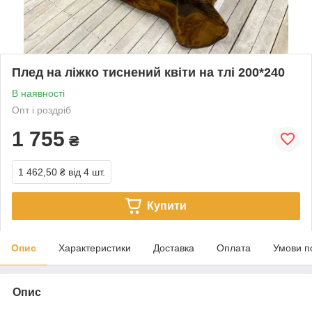
Плед на ліжко тиснений квіти на тлі 200*240
В наявності
Опт і роздріб
1 755
₴
1 462,50 ₴
від 4 шт.
Купити
Опис
Характеристики
Доставка
Оплата
Умови п
Опис