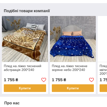
Подібні товари компанії
Плед на ліжко тиснений
Плед на ліжко тиснене
Плед
абстракція 200*240
зоряне небо 200*240
квіт
200*
1 755
1 755
1 7
₴
₴
Купити
Купити
Про нас