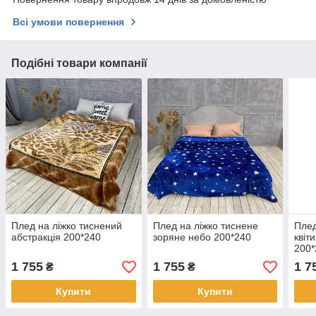
Всі умови повернення
Подібні товари компанії
Плед на ліжко тиснений
Плед на ліжко тиснене
Плед
абстракція 200*240
зоряне небо 200*240
квіт
200*
1 755
1 755
1 7
₴
₴
Купити
Купити