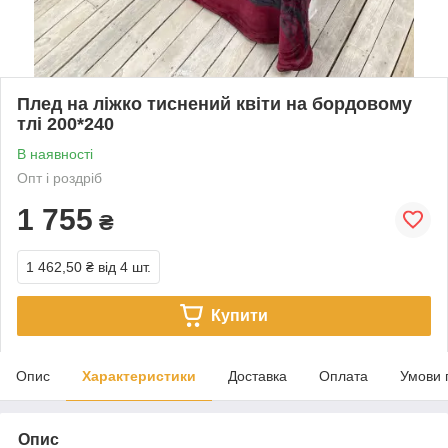
Плед на ліжко тиснений квіти на бордовому
тлі 200*240
В наявності
Опт і роздріб
1 755
₴
1 462,50 ₴
від 4 шт.
Купити
Опис
Характеристики
Доставка
Оплата
Умови 
Опис