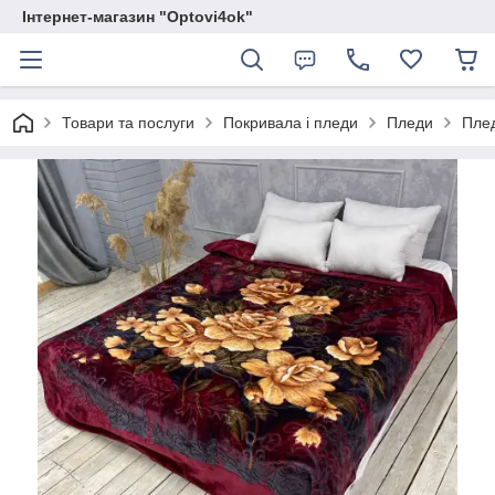
Інтернет-магазин "Optovi4ok"
Товари та послуги
Покривала і пледи
Пледи
Плед