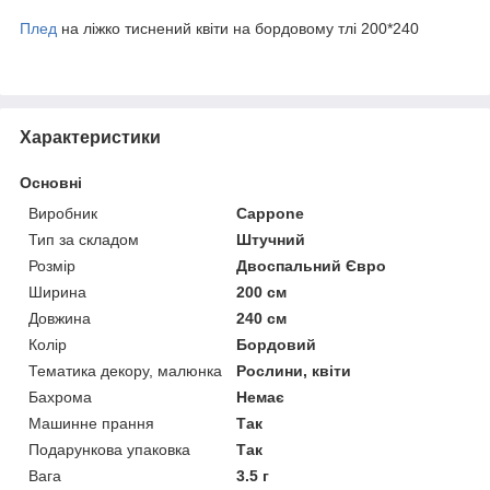
Плед
на ліжко тиснений квіти на бордовому тлі 200*240
Характеристики
Основні
Виробник
Cappone
Тип за складом
Штучний
Розмір
Двоспальний Євро
Ширина
200 см
Довжина
240 см
Колір
Бордовий
Тематика декору, малюнка
Рослини, квіти
Бахрома
Немає
Машинне прання
Так
Подарункова упаковка
Так
Вага
3.5 г