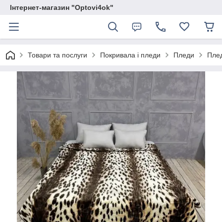
Інтернет-магазин "Optovi4ok"
Товари та послуги
Покривала і пледи
Пледи
Плед