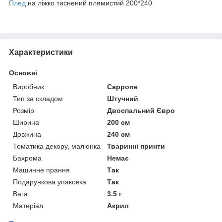
Плед
на ліжко тиснений плямистий 200*240
Характеристики
Основні
Виробник
Cappone
Тип за складом
Штучний
Розмір
Двоспальний Євро
Ширина
200 см
Довжина
240 см
Тематика декору, малюнка
Тваринні принти
Бахрома
Немає
Машинне прання
Так
Подарункова упаковка
Так
Вага
3.5 г
Матеріал
Акрил