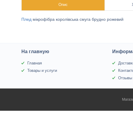
Опис
Плед
мікрофібра королівська смуга брудно рожевий
На главную
Информа
Главная
Доставк
Товары и услуги
Контакт
Отзывы