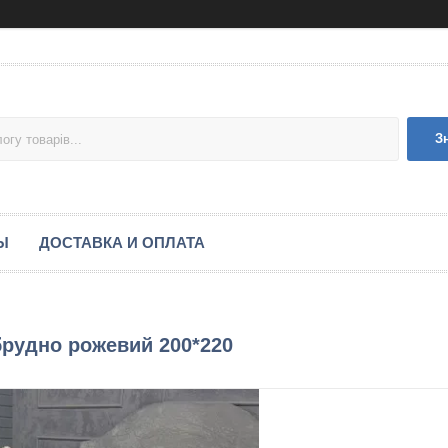
З
Ы
ДОСТАВКА И ОПЛАТА
брудно рожевий 200*220