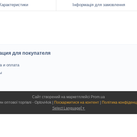
Характеристики
Інформація для замовлення
ция для покупателя
а и оплата
ы
Сайт створений на маркетплейсі
Prom.ua
Магазин оптової торгівлі - Optovi4ok |
Поскаржитися на контент
|
Політика конфіденц
Select Language
▼