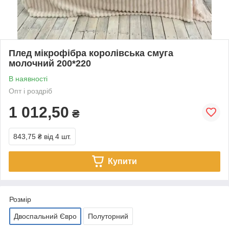
Плед мікрофібра королівська смуга
молочний 200*220
В наявності
Опт і роздріб
1 012,50
₴
843,75 ₴
від 4 шт.
Купити
Розмір
Двоспальний Євро
Полуторний