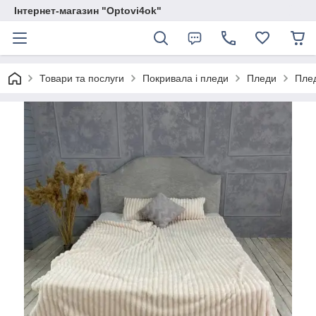
Інтернет-магазин "Optovi4ok"
Товари та послуги
Покривала і пледи
Пледи
Плед