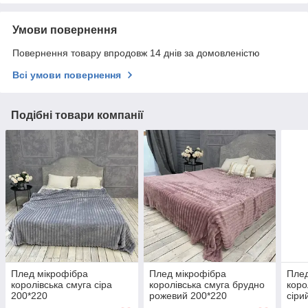
Умови повернення
Повернення товару впродовж 14 днів за домовленістю
Всі умови повернення
Подібні товари компанії
Плед мікрофібра
Плед мікрофібра
Плед
королівська смуга сіра
королівська смуга брудно
коро
200*220
рожевий 200*220
сіри