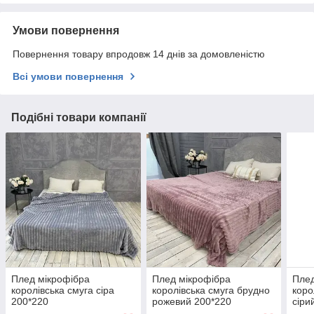
Умови повернення
Повернення товару впродовж 14 днів за домовленістю
Всі умови повернення
Подібні товари компанії
Плед мікрофібра
Плед мікрофібра
Плед
королівська смуга сіра
королівська смуга брудно
коро
200*220
рожевий 200*220
сіри