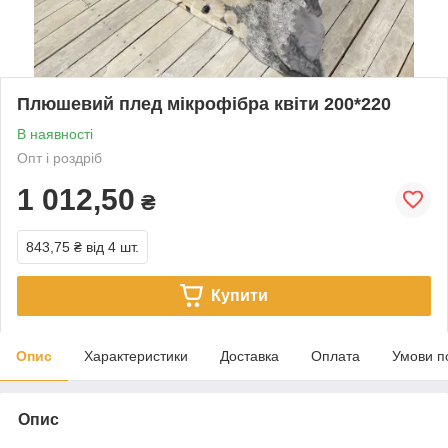
Плюшевий плед мікрофібра квіти 200*220
В наявності
Опт і роздріб
1 012,50
₴
843,75 ₴
від 4 шт.
Купити
Опис
Характеристики
Доставка
Оплата
Умови п
Опис