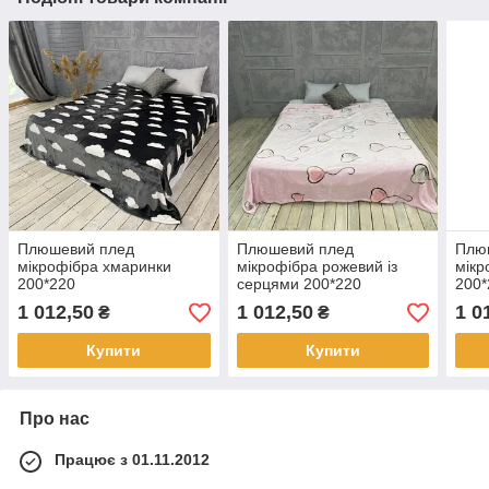
Плюшевий плед
Плюшевий плед
Плю
мікрофібра хмаринки
мікрофібра рожевий із
мікр
200*220
серцями 200*220
200*
1 012,50
1 012,50
1 0
₴
₴
Купити
Купити
Про нас
Працює з 01.11.2012