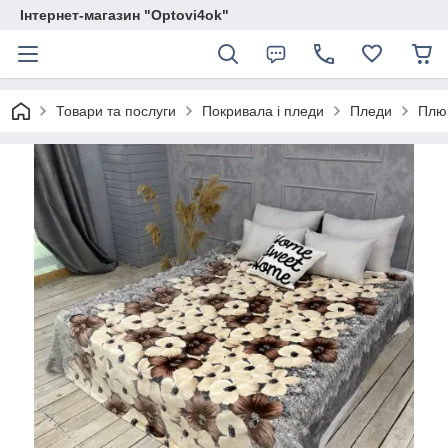
Інтернет-магазин "Optovi4ok"
Товари та послуги
Покривала і пледи
Пледи
Плюш