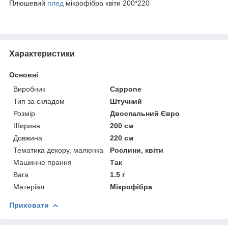
Плюшевий
плед
мікрофібра квіти 200*220
Характеристики
Основні
Виробник
Cappone
Тип за складом
Штучний
Розмір
Двоспальний Євро
Ширина
200 см
Довжина
220 см
Тематика декору, малюнка
Рослини, квіти
Машинне прання
Так
Вага
1.5 г
Матеріал
Мікрофібра
Приховати