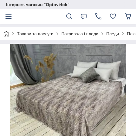
Інтернет-магазин "Optovi4ok"
Товари та послуги
Покривала і пледи
Пледи
Плюш