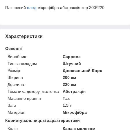
Плюшевий
плед
мікрофібра абстракція кор 200*220
Характеристики
Основні
Виробник
Cappone
Тип за складом
Штучний
Розмір
Двоспальний Євро
Ширина
200 см
Довжина
220 см
Тематика декору, малюнка
Абстракція
Машинне прання
Так
Вага
1.5 г
Матеріал
Мікрофібра
Користувальницькі характеристики
Колір
Кава з молоком