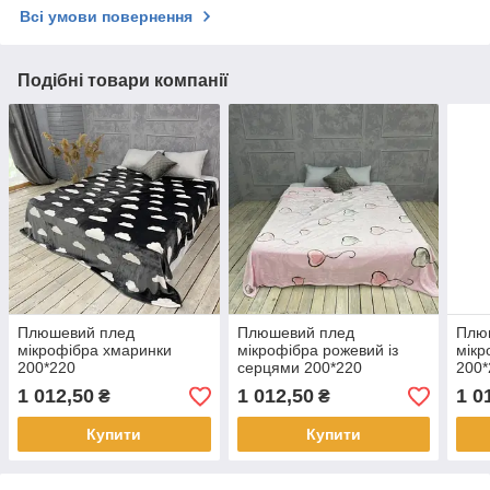
Всі умови повернення
Подібні товари компанії
Плюшевий плед
Плюшевий плед
Плю
мікрофібра хмаринки
мікрофібра рожевий із
мікр
200*220
серцями 200*220
200*
1 012,50
1 012,50
1 0
₴
₴
Купити
Купити