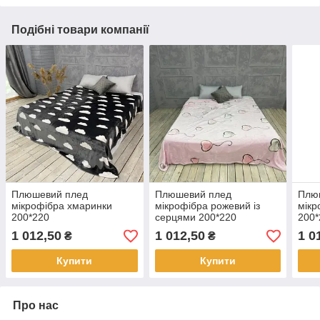
Подібні товари компанії
Плюшевий плед
Плюшевий плед
Плю
мікрофібра хмаринки
мікрофібра рожевий із
мікр
200*220
серцями 200*220
200*
1 012,50
1 012,50
1 0
₴
₴
Купити
Купити
Про нас