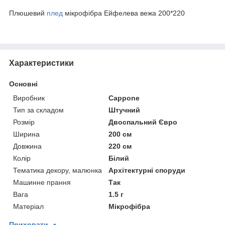
Плюшевий
плед
мікрофібра Ейфелева вежа 200*220
Характеристики
Основні
Виробник
Cappone
Тип за складом
Штучний
Розмір
Двоспальний Євро
Ширина
200 см
Довжина
220 см
Колір
Білий
Тематика декору, малюнка
Архітектурні споруди
Машинне прання
Так
Вага
1.5 г
Матеріал
Мікрофібра
Приховати