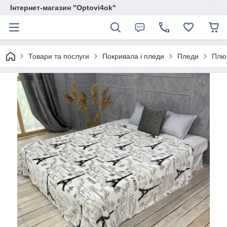
Інтернет-магазин "Optovi4ok"
Товари та послуги
Покривала і пледи
Пледи
Плю