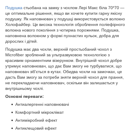
Подушка
стьобана на замку з чохлом Лері Макс біла 70*70 —
це оптимальне рішення, якщо ви хочете купити гарну якісну
подушку. Як наповнювач у подушці використовується волокно
Холофайбер. Це висока технологія оброблення поліефірного
волокна нового покоління з чотирма порожнями. Подушка,
наповнена волокном у формі пухнастих кульок, добра для
дорослих і дітей.
Подушка має два чохли, верхній простьобаний чохол з
Miсrofiber зроблений за ультразвуковою технологією з
красивим орнаментним візерунком. Внутрішній чохол добре
утримує наповнювач, що дає Вам змогу не турбуватися, що
наповнювач зіб'ється в кутах. Обидва чохли на замочках, це
дасть Вам змогу за потреби зняти верхній чохол для прання,
не перекладаючи наповнювач, оскільки він залишається у
внутрішньому чохлі.
Основні переваги:
Антиалергенні наповнювачі
Комфортний мікроклімат
Антимікробний ефект
Антиклещовий ефект