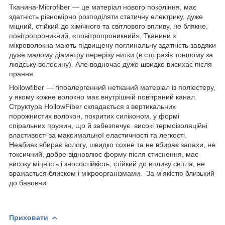
Тканина-Microfiber — це матеріал нового покоління, має
здатність рівномірно розподіляти статичну електрику, дуже
міцний, стійкий до хімічного та світлового впливу, не блякне,
повітропроникний, «повітропроникний». Тканини з
мікроволокна мають підвищену поглинальну здатність завдяки
дуже малому діаметру перерізу нитки (в сто разів тоншому за
людську волосину). Але водночас дуже швидко висихає після
прання.
Hollowfiber — гіпоалергенний нетканий матеріал із поліестеру,
у якому кожне волокно має внутрішній повітряний канал.
Структура HollowFiber складається з вертикальних
порожнистих волокон, покритих силіконом, у формі
спіральних пружин, що й забезпечує високі термоізоляційні
властивості за максимальної еластичності та легкості.
Неабияк вбирає вологу, швидко сохне та не вбирає запахи, не
токсичний, добре відновлює форму після стиснення, має
високу міцність і зносостійкість, стійкий до впливу світла, не
вражається блиском і мікроорганізмами. За м'якістю близький
до бавовни.
Приховати