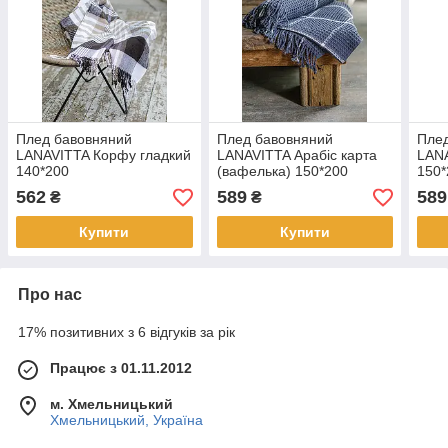
Плед бавовняний
Плед бавовняний
Пле
LANAVITTA Корфу гладкий
LANAVITTA Арабіс карта
LAN
140*200
(вафелька) 150*200
150*
562
589
589
₴
₴
Купити
Купити
Про нас
17% позитивних з 6 відгуків за рік
Працює з 01.11.2012
м. Хмельницький
Хмельницький, Україна