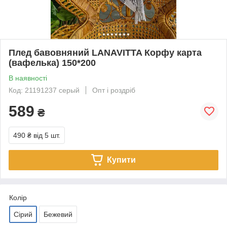
Плед бавовняний LANAVITTA Корфу карта
(вафелька) 150*200
В наявності
Код: 21191237 серый
Опт і роздріб
589
₴
490 ₴
від 5 шт.
Купити
Колір
Сірий
Бежевий