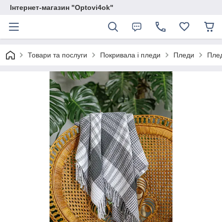
Інтернет-магазин "Optovi4ok"
Товари та послуги
Покривала і пледи
Пледи
Плед