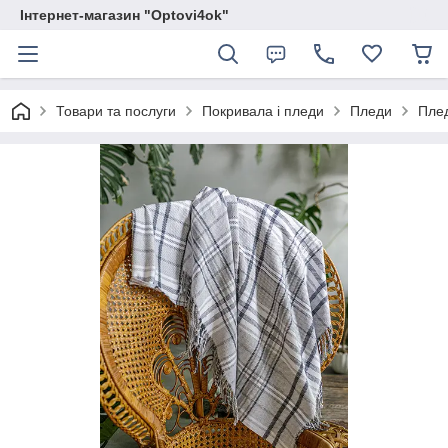
Інтернет-магазин "Optovi4ok"
Товари та послуги
Покривала і пледи
Пледи
Плед