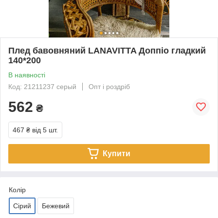
Плед бавовняний LANAVITTA Доппіо гладкий
140*200
В наявності
Код: 21211237 серый
Опт і роздріб
562
₴
467 ₴
від 5 шт.
Купити
Колір
Сірий
Бежевий