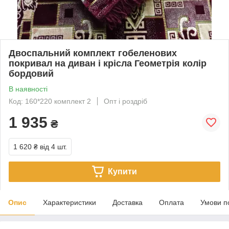
Двоспальний комплект гобеленових
покривал на диван і крісла Геометрія колір
бордовий
В наявності
Код: 160*220 комплект 2
Опт і роздріб
1 935
₴
1 620 ₴
від 4 шт.
Купити
Опис
Характеристики
Доставка
Оплата
Умови п