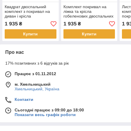
Квадрат двоспальний
Комплект покривал на
Лист
комплект з покривал на
ліжка та крісла
комп
диван і крісла
гобеленових двоспальних
покр
1 935
1 935
1 9
₴
₴
Купити
Купити
Про нас
17% позитивних з 6 відгуків за рік
Працює з 01.11.2012
м. Хмельницький
Хмельницький, Україна
Контакти
Сьогодні працює з 09:00 до 18:00
Показати весь графік роботи