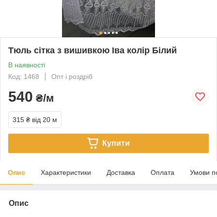
Тюль сітка з вишивкою Іва колір Білий
В наявності
Код: 1468
Опт і роздріб
540
₴/м
315 ₴
від 20 м
Купити
Опис
Характеристики
Доставка
Оплата
Умови п
Опис