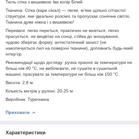
Тюль сітка з вишивкою Іва колір Білий
Тканина: Сітка (каре сінал) — легке, м'яке щільно сітчастої
структури, яке ідеально розсіює та пропускає сонячне світло.
Тканина дуже ніжна і з вишивкою!
Переваги: легко переться, практично не мнеться, легко
прасується, не вицвітає на сонці, стійка до зношування,
чудово зберігає форму, антистатичний захист (не
накопичується пил на поверхні тканини), доповнить будь-який
інтер'єр.
Рекомендації щодо догляду: ручна прання за температури не
більш ніж 40 °C, не вибілювати, не сушити в сушильній
машині, прасувати за температури не більш ніж 150 °C.
Висота: 2,8 м.
Кількість метрів у рулоні: 20-25 м.
Виробник: Туреччина
Приховати
Характеристики