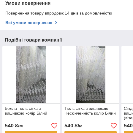
Умови повернення
Повернення товару впродовж 14 днів за домовленістю
Всі умови повернення
Подібні товари компанії
Белла тюль сітка з
Тюль сітка з вишивкою
Сінд
вишивкою колір Білий
Нескінченність колір Білий
виши
(віз
540
540
540
₴/м
₴/м