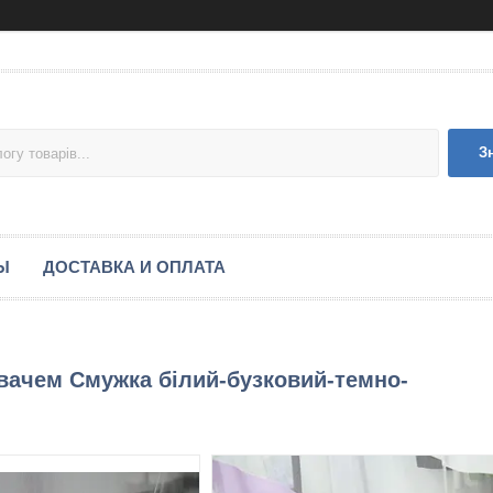
З
Ы
ДОСТАВКА И ОПЛАТА
ачем Смужка білий-бузковий-темно-