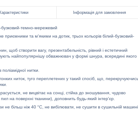
Характеристики
Інформація для замовлення
-бузковий-темно-мережевий
 приємними та м'якими на дотик, трьох кольорів білий-бузковий-
н, щоб створити вагу, презентабельність, рівний і естетичний
овують найпопулярнішу обважнювач у формі шнура, всередині якого
 поліамідної нитки.
тонких ниток, туго переплетених у такий спосіб, що, перекручуючись
ики.
расується, не вицвітає на сонці, стійка до зношування, чудово
пил на поверхні тканини), доповнить будь-який інтер'єр.
 не більш ніж 40 °C, не вибілювати, не сушити в сушильній машині