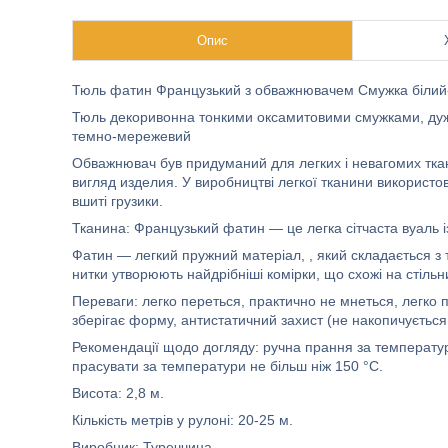
Опис
Тюль фатин Французький з обважнювачем Смужка білий
Тюль декоривонна тонкими оксамитовими смужками, дуже
темно-мережевий
Обважнювач був придуманий для легких і невагомих ткани
вигляд изделия. У виробництві легкої тканини використ
вшиті грузики.
Тканина: Французький фатин — це легка сітчаста вуаль із
Фатин — легкий пружний матеріал, , який складається з 
нитки утворюють найдрібніші комірки, що схожі на стільн
Переваги: легко переться, практично не мнеться, легко п
зберігає форму, антистатичний захист (не накопичується 
Рекомендації щодо догляду: ручна прання за температури
прасувати за температури не більш ніж 150 °C.
Висота: 2,8 м.
Кількість метрів у рулоні: 20-25 м.
Виробник: Туреччина