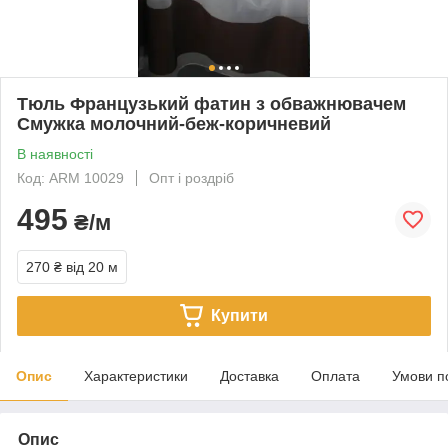
Тюль Французький фатин з обважнювачем
Смужка молочний-беж-коричневий
В наявності
Код: ARM 10029
Опт і роздріб
495
₴/м
270 ₴
від 20 м
Купити
Опис
Характеристики
Доставка
Оплата
Умови п
Опис