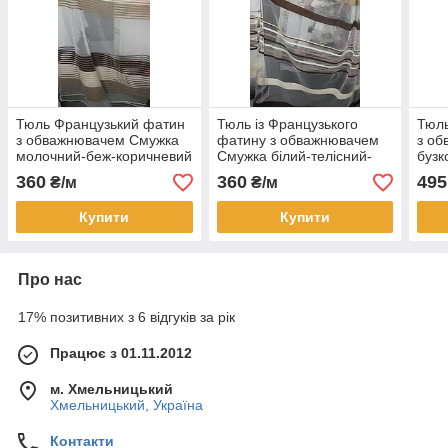
Тюль Французький фатин
Тюль із Французького
Тюль
з обважнювачем Смужка
фатину з обважнювачем
з об
молочний-беж-коричневий
Смужка білий-телісний-
бузк
коричневий
360
360
495
₴/м
₴/м
Купити
Купити
Про нас
17% позитивних з 6 відгуків за рік
Працює з 01.11.2012
м. Хмельницький
Хмельницький, Україна
Контакти