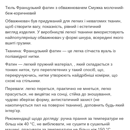
Тюль Французький фатин з обважнювачем Смужка молочний-
беж-коричневий
Обважнювач був придуманий для легких і невагомих тканин,
щоб створити вагу, показність, рівний і естетичний
вигляд изделия. У виробництві легкої тканини використовують
найпопулярнішу обважнювач у формі шнура, всередині якого
вшиті грузики.
Тканина: Французький фатин — це легка сітчаста вуаль із
поліамідної нитки.
Фатин — легкий пружний матеріал, , який складається з
тонких ниток, туго переплетених у такий спосіб, що,
перекручуючись, нитки утворюють найдрібніші комірки, що
схожі на стільники.
Переваги: легко переться, практично не мнеться, легко
прасується, не вицвітає на сонці, стійка до зношування,
чудово зберігає форму, антистатичний захист (не
накопичується пил на поверхні тканини), доповнить будь-який
інтер'єр.
Рекомендації щодо догляду: ручна прання за температури не
більш ніж 40 °C, не вибілювати, не сушити в сушильній
машині, прасувати за температури не більш ніж 150 °C.