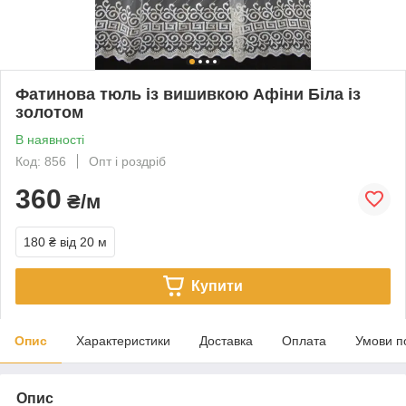
Фатинова тюль із вишивкою Афіни Біла із
золотом
В наявності
Код: 856
Опт і роздріб
360
₴/м
180 ₴
від 20 м
Купити
Опис
Характеристики
Доставка
Оплата
Умови п
Опис