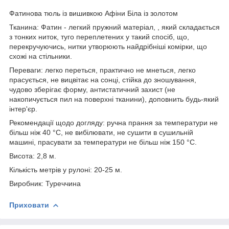
Фатинова тюль із вишивкою Афіни Біла із золотом
Тканина: Фатин - легкий пружний матеріал, , який складається
з тонких ниток, туго переплетених у такий спосіб, що,
перекручуючись, нитки утворюють найдрібніші комірки, що
схожі на стільники.
Переваги: легко переться, практично не мнеться, легко
прасується, не вицвітає на сонці, стійка до зношування,
чудово зберігає форму, антистатичний захист (не
накопичується пил на поверхні тканини), доповнить будь-який
інтер'єр.
Рекомендації щодо догляду: ручна прання за температури не
більш ніж 40 °C, не вибілювати, не сушити в сушильній
машині, прасувати за температури не більш ніж 150 °C.
Висота: 2,8 м.
Кількість метрів у рулоні: 20-25 м.
Виробник: Туреччина
Приховати