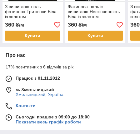
З вишивкою тюль
Фатинова тюль із
З ви
фатинова Три квітки Біла
вишивкою Нескінченність
фати
із золотом
Біла із золотом
зол
360
360
360
₴/м
₴/м
Купити
Купити
Про нас
17% позитивних з 6 відгуків за рік
Працює з 01.11.2012
м. Хмельницький
Хмельницький, Україна
Контакти
Сьогодні працює з 09:00 до 18:00
Показати весь графік роботи