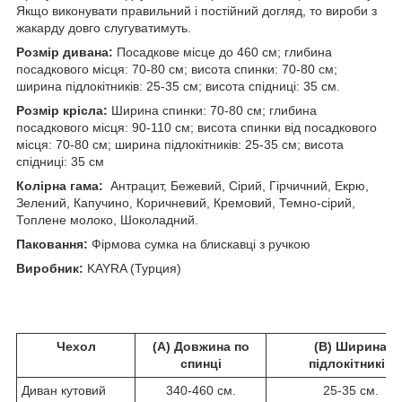
Якщо виконувати правильний і постійний догляд, то вироби з
жакарду довго слугуватимуть.
Розмір дивана:
Посадкове місце до 460 см; глибина
посадкового місця: 70-80 см; висота спинки: 70-80 см;
ширина підлокітників: 25-35 см; висота спідниці: 35 см.
Розмір крісла:
Ширина спинки: 70-80 см; глибина
посадкового місця: 90-110 см; висота спинки від посадкового
місця: 70-80 см; ширина підлокітників: 25-35 см; висота
спідниці: 35 см
Колірна гама:
Антрацит, Бежевий, Сірий, Гірчичний, Екрю,
Зелений, Капучино, Коричневий, Кремовий, Темно-сірий,
Топлене молоко, Шоколадний.
Паковання:
Фірмова сумка на блискавці з ручкою
Виробник:
KAYRA (Турция)
Чехол
(А) Довжина по
(В) Ширина
спинці
підлокітників
Диван кутовий
340-460 см.
25-35 см.