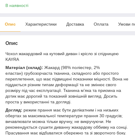
В наявності
Опис
Характеристики
Доставка
Оплата
Умови п
Опис
Чохол жакардовий на кутовий диван і крісло зі спідницею
KAYRA
Матеріал (склад):
Жакард (98% поліестер, 2%
еластан) грубозорчаста тканина, складного або простого
переплетення, що має підвищені показники міцності. Вона не
піддається різним типам деформації та не змінює свого
розміру під час експлуатації. Тканина м'яка та приємна на
дотик має дорогий та показний зовнішній вигляд. Досить
проста у використанні та догляді.
Догляд:
режим прання має бути делікатним і на низьких
обертах за максимальної температури прання 30 градусів;
вичавлювати можна тільки вручну, не викручуючи. Не
рекомендується сушити диванну жакардову оббивку на сонці.
Прасування має відбуватися обережно та зі зворотного боку.