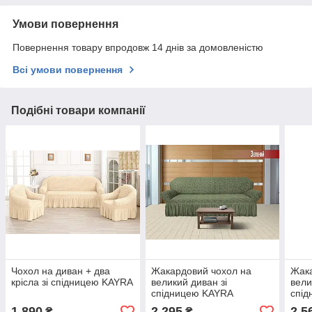
Умови повернення
Повернення товару впродовж 14 днів за домовленістю
Всі умови повернення
Подібні товари компанії
Чохол на диван + два
Жакардовий чохол на
Жака
крісла зі спідницею KAYRA
великий диван зі
вели
спідницею KAYRA
спід
1 890
2 295
2 5
₴
₴