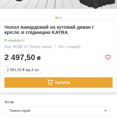
Чохол жакардовий на кутовий диван і
крісло зі спідницею KAYRA
В наявності
Код: ЖУДК 22 Темно серый
Опт і роздріб
2 497,50
₴
2 081,25 ₴
від 4 шт.
Купити
Колір
Темно-сірий