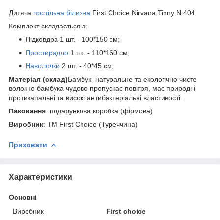
Дитяча
постільна білизна
First Choice Nirvana Tinny N 404
Комплект складається з:
Підковдра 1 шт. - 100*150 см;
Простирадло
1 шт. - 110*160 см;
Наволочки
2 шт. - 40*45 см;
Матеріал (склад)
Бамбук натуральне та екологічно чисте
волокно бамбука чудово пропускає повітря, має природні
протизапальні та високі антибактеріальні властивості.
Паковання
: подарункова коробка (фірмова)
Виробник
: ТМ First Choice (Туреччина)
Приховати
Характеристики
Основні
Виробник
First choice