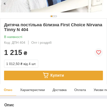
Дитяча постільна білизна First Choice Nirvana
Tinny N 404
В наявності
Код: ДПН 404
Опт і роздріб
1 215
₴
1 012,50 ₴
від 4 шт.
Купити
Опис
Характеристики
Доставка
Оплата
Умови п
Опис