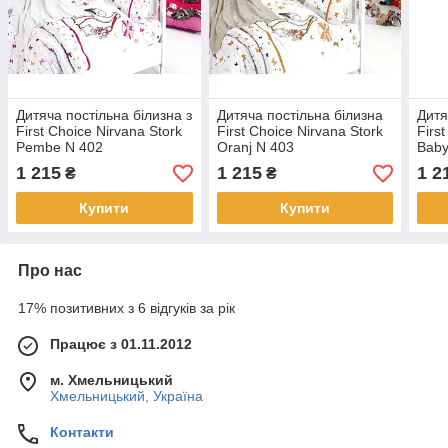
Дитяча постільна білизна з
Дитяча постільна білизна
Дитя
First Choice Nirvana Stork
First Choice Nirvana Stork
Firs
Pembe N 402
Oranj N 403
Baby
1 215
1 215
1 2
₴
₴
Купити
Купити
Про нас
17% позитивних з 6 відгуків за рік
Працює з 01.11.2012
м. Хмельницький
Хмельницький, Україна
Контакти