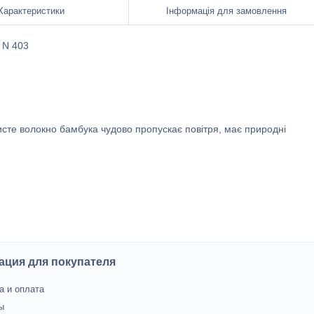
Характеристики
Інформація для замовлення
j N 403
исте волокно бамбука чудово пропускає повітря, має природні
ция для покупателя
а и оплата
ы