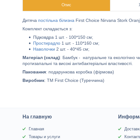
Опис
Дитяча
постільна білизна
First Choice Nirvana Stork Oran
Комплект складається з:
Підковдра 1 шт. - 100*150 см;
Простирадло
1 шт. - 110*160 см;
Наволочки
2 шт. - 40*45 см;
Матеріал (склад)
: Бамбук - натуральне та екологічно ч
протизапальні та високі антибактеріальні властивості.
Паковання
: подарункова коробка (фірмова)
Виробник
: ТМ First Choice (Туреччина)
На главную
Информа
Главная
Доставк
Товары и услуги
Контакт