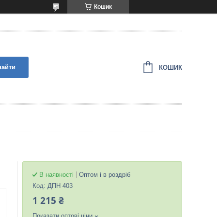
Кошик
найти
КОШИК
В наявності
Оптом і в роздріб
Код:
ДПН 403
1 215 ₴
Показати оптові ціни