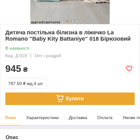
Дитяча постільна білизна в ліжечко La
Romano "Baby Kity Battaniye" 018 Бірюзовий
В наявності
Код: Д 018
Опт і роздріб
945
₴
787,50 ₴
від 4 шт.
Купити
Опис
Характеристики
Доставка
Оплата
Умови п
Опис