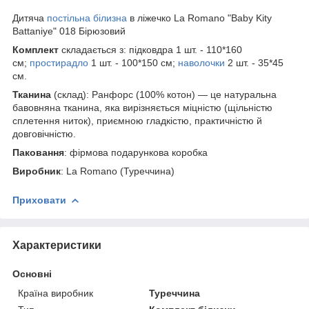
Дитяча
постільна білизна
в ліжечко La Romano "Baby Kity
Battaniye" 018 Бірюзовий
Комплект
складається з: підковдра 1 шт. - 110*160
см;
простирадло
1 шт. - 100*150 см;
наволочки
2 шт. - 35*45
см.
Тканина
(склад): Ранфорс (100% котон) — це натуральна
бавовняна тканина, яка вирізняється міцністю (щільністю
сплетення ниток), приємною гладкістю, практичністю й
довговічністю.
Паковання
: фірмова подарункова коробка
Виробник
: La Romano (Туреччина)
Приховати
Характеристики
Основні
Країна виробник
Туреччина