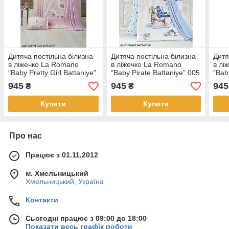
Дитяча постільна білизна
Дитяча постільна білизна
Дитя
в ліжечко La Romano
в ліжечко La Romano
в лі
"Baby Pretty Girl Battaniye"
"Baby Pirate Battaniye" 005
"Baby
004 Рожевий
Блакитний
Batt
945
945
945
₴
₴
Купити
Купити
Про нас
Працює з 01.11.2012
м. Хмельницький
Хмельницький, Україна
Контакти
Сьогодні працює з 09:00 до 18:00
Показати весь графік роботи