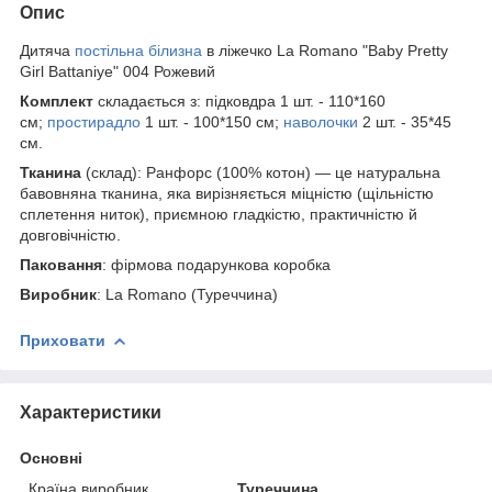
Опис
Дитяча
постільна білизна
в ліжечко La Romano "Baby Pretty
Girl Battaniye" 004 Рожевий
Комплект
складається з: підковдра 1 шт. - 110*160
см;
простирадло
1 шт. - 100*150 см;
наволочки
2 шт. - 35*45
см.
Тканина
(склад): Ранфорс (100% котон) — це натуральна
бавовняна тканина, яка вирізняється міцністю (щільністю
сплетення ниток), приємною гладкістю, практичністю й
довговічністю.
Паковання
: фірмова подарункова коробка
Виробник
: La Romano (Туреччина)
Приховати
Характеристики
Основні
Країна виробник
Туреччина