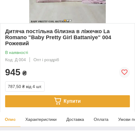
Дитяча постільна білизна в ліжечко La
Romano "Baby Pretty Girl Battaniye" 004
Рожевий
В наявності
Код: Д 004
Опт і роздріб
945
₴
787,50 ₴
від 4 шт.
Купити
Опис
Характеристики
Доставка
Оплата
Умови п