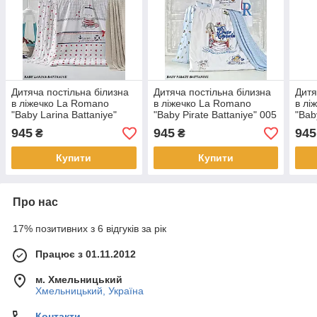
Дитяча постільна білизна
Дитяча постільна білизна
Дитя
в ліжечко La Romano
в ліжечко La Romano
в лі
"Baby Larina Battaniye"
"Baby Pirate Battaniye" 005
"Baby
010 Беж
Блакитний
Batt
945
945
945
₴
₴
Купити
Купити
Про нас
17% позитивних з 6 відгуків за рік
Працює з 01.11.2012
м. Хмельницький
Хмельницький, Україна
Контакти