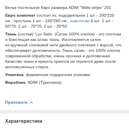
Белье постельное Евро размера ADIM "Wide stripe" 201
Евро комплект
состоит из: пододеяльник 1 шт. - 200*220
см.; простынь 1 шт. - 240*260 см.;
наволочки
4 шт.: 2 шт. -
50*70, 2 шт. - 70*70, 2 шт. - 35*50
Ткань
(состав): Lux Satin (Сатин 100% хлопок) - это плотная
и блестящая как атлас ткань. Изготовляется сатин
из крученой хлопковой нити двойного плетения с ворсой, что
обеспечивает долговечность. Ткань сатин - это 100% хлопок
современной обработки, очень прочная и долговечная.
Качество ткани и яркость принтов не теряется даже после
могочисленных стирок.
Упаковка
: фирменная подарочная упаковка
Виробник
: ADIM (Туреччина)
Приховати
Характеристики