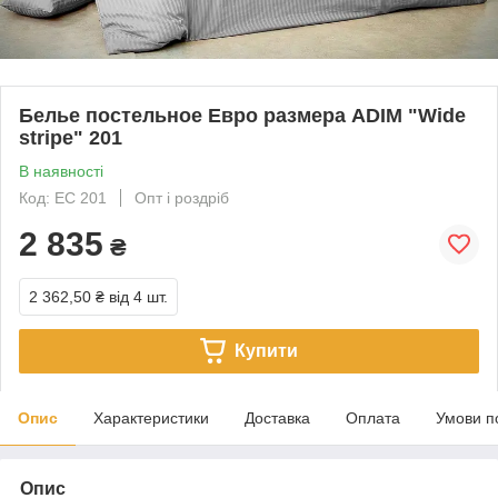
Белье постельное Евро размера ADIM "Wide
stripe" 201
В наявності
Код: ЕС 201
Опт і роздріб
2 835
₴
2 362,50 ₴
від 4 шт.
Купити
Опис
Характеристики
Доставка
Оплата
Умови п
Опис