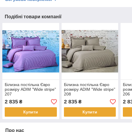
Подібні товари компанії
Білизна постільна Євро
Білизна постільна Євро
Біли
розміру ADIM "Wide stripe"
розміру ADIM "Wide stripe"
розм
207
208
206
2 835
2 835
2 8
₴
₴
Купити
Купити
Про нас