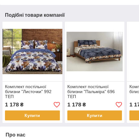
Подібні товари компанії
Комплект постільної
Комплект постільної
Комп
білизни "Листочки" 992
білизни "Пальміра" 696
біли
ТЕП
ТЕП
1 178
1 178
1 1
₴
₴
Купити
Купити
Про нас