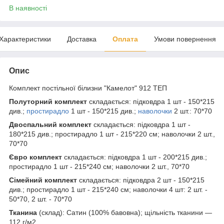
В наявності
Характеристики
Доставка
Оплата
Умови повернення
Опис
Комплект постільної білизни "Камелот" 912 ТЕП
Полуторний комплект
складається: підковдра 1 шт - 150*215
див.;
простирадло
1 шт - 150*215 див.;
наволочки
2 шт.: 70*70
Двоспальний комплект
складається: підковдра 1 шт -
180*215 див.; простирадло 1 шт - 215*220 см; наволочки 2 шт.,
70*70
Євро комплект
складається: підковдра 1 шт - 200*215 див.;
простирадло 1 шт - 215*240 см; наволочки 2 шт., 70*70
Сімейний комплект
складається: підковдра 2 шт - 150*215
див.; простирадло 1 шт - 215*240 см; наволочки 4 шт: 2 шт. -
50*70, 2 шт. - 70*70
Тканина
(склад): Сатин (100% бавовна); щільність тканини ―
112 г/м2.