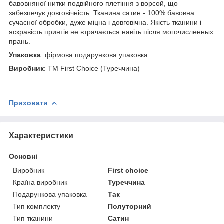
бавовняної нитки подвійного плетіння з ворсой, що
забезпечує довговічність. Тканина сатин - 100% бавовна
сучасної обробки, дуже міцна і довговічна. Якість тканини і
яскравість принтів не втрачається навіть після могочисленных
прань.
Упаковка
: фірмова подарункова упаковка
Виробник
: ТМ First Choice (Туреччина)
Приховати
Характеристики
Основні
Виробник
First choice
Країна виробник
Туреччина
Подарункова упаковка
Так
Тип комплекту
Полуторний
Тип тканини
Сатин