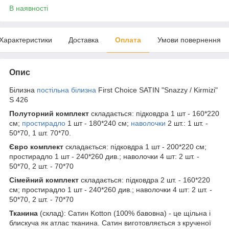
В наявності
Характеристики
Доставка
Оплата
Умови повернення
Опис
Білизна
постільна білизна
First Choice SATIN "Snazzy / Kirmizi"
S 426
Полуторний комплект
складається: підковдра 1 шт - 160*220
см;
простирадло
1 шт - 180*240 см;
наволочки
2 шт.: 1 шт. -
50*70, 1 шт. 70*70.
Євро комплект
складається: підковдра 1 шт - 200*220 см;
простирадло 1 шт - 240*260 див.; наволочки 4 шт: 2 шт. -
50*70, 2 шт. - 70*70
Сімейний комплект
складається: підковдра 2 шт. - 160*220
см; простирадло 1 шт - 240*260 див.; наволочки 4 шт: 2 шт. -
50*70, 2 шт. - 70*70
Тканина
(склад): Сатин Kotton (100% бавовна) - це щільна і
блискуча як атлас тканина. Сатин виготовляється з крученої