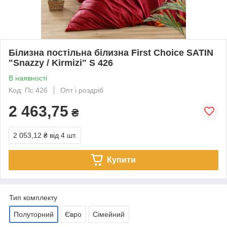
Білизна постільна білизна First Choice SATIN
"Snazzy / Kirmizi" S 426
В наявності
Код: Пс 426
Опт і роздріб
2 463,75
₴
2 053,12 ₴
від 4 шт.
Купити
Тип комплекту
Полуторний
Євро
Сімейний