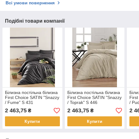
Всі умови повернення
Подібні товари компанії
Білизна постільна білизна
Білизна постільна білизна
Біли
First Choice SATIN "Snazzy
First Choice SATIN "Snazzy
Firs
/ Fume" S 431
/ Toprak" S 446
/ Pu
2 463,75
2 463,75
2 4
₴
₴
Купити
Купити