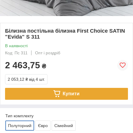
Білизна постільна білизна First Choice SATIN
"Evida" S 311
В наявності
Код: Пс 311
Опт і роздріб
2 463,75
₴
2 053,12 ₴
від 4 шт.
Купити
Тип комплекту
Полуторний
Євро
Сімейний