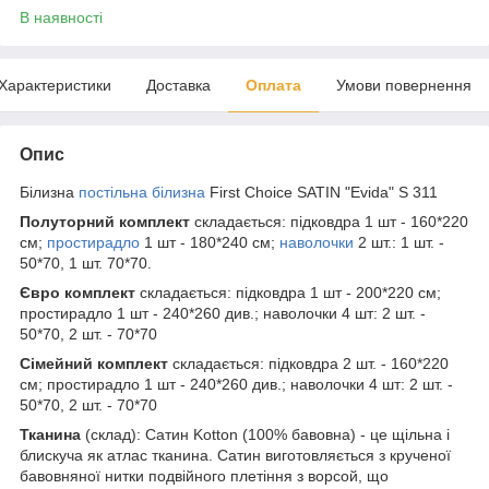
В наявності
Характеристики
Доставка
Оплата
Умови повернення
Опис
Білизна
постільна білизна
First Choice SATIN "Evida" S 311
Полуторний комплект
складається: підковдра 1 шт - 160*220
см;
простирадло
1 шт - 180*240 см;
наволочки
2 шт.: 1 шт. -
50*70, 1 шт. 70*70.
Євро комплект
складається: підковдра 1 шт - 200*220 см;
простирадло 1 шт - 240*260 див.; наволочки 4 шт: 2 шт. -
50*70, 2 шт. - 70*70
Сімейний комплект
складається: підковдра 2 шт. - 160*220
см; простирадло 1 шт - 240*260 див.; наволочки 4 шт: 2 шт. -
50*70, 2 шт. - 70*70
Тканина
(склад): Сатин Kotton (100% бавовна) - це щільна і
блискуча як атлас тканина. Сатин виготовляється з крученої
бавовняної нитки подвійного плетіння з ворсой, що