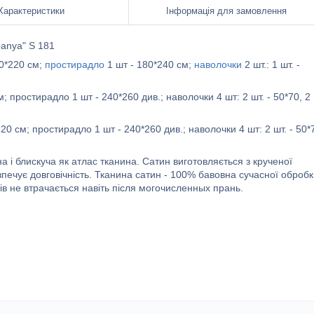
Характеристики
Інформація для замовлення
anya" S 181
60*220 см;
простирадло
1 шт - 180*240 см;
наволочки
2 шт.: 1 шт. -
; простирадло 1 шт - 240*260 див.; наволочки 4 шт: 2 шт. - 50*70, 2
220 см; простирадло 1 шт - 240*260 див.; наволочки 4 шт: 2 шт. - 50*
на і блискуча як атлас тканина. Сатин виготовляється з крученої
зпечує довговічність. Тканина сатин - 100% бавовна сучасної обробк
нтів не втрачається навіть після могочисленных прань.