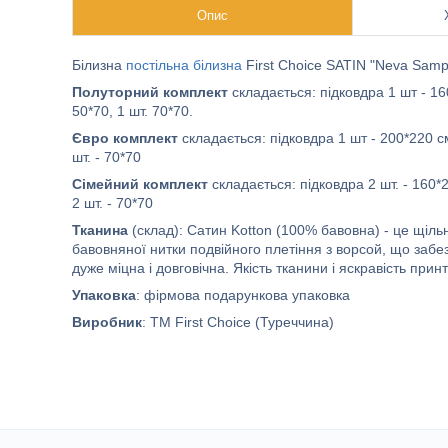
Опис
Білизна
постільна білизна
First Choice SATIN "Neva Samp
Полуторний комплект
складається: підковдра 1 шт - 1
50*70, 1 шт. 70*70.
Євро комплект
складається: підковдра 1 шт - 200*220 см
шт. - 70*70
Сімейний комплект
складається: підковдра 2 шт. - 160*
2 шт. - 70*70
Тканина
(склад): Сатин Kotton (100% бавовна) - це щіль
бавовняної нитки подвійного плетіння з ворсой, що забе
дуже міцна і довговічна. Якість тканини і яскравість при
Упаковка
: фірмова подарункова упаковка
Виробник
: ТМ First Choice (Туреччина)