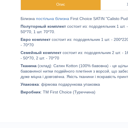
Опис
Білизна
постільна білизна
First Choice SATIN "Calisto Pud
Полуторный комплект
состоит из: пододеяльник 1 шт. -
50*70, 1 шт. 70*70.
Евро комплект
состоит из: пододеяльник 1 шт. - 200*220 
- 70*70
Семейный комплект
состоит из: пододеяльник 2 шт. - 16
- 50*70, 2 шт. - 70*70
Тканина
(склад): Сатин Kotton (100% бавовна) - це щіль
бавовняної нитки подвійного плетіння з ворсой, що забе
дуже міцна і довговічна. Якість тканини і яскравість при
Упаковка
: фірмова подарункова упаковка
Виробник
: ТМ First Choice (Туреччина)