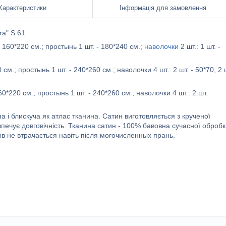
Характеристики
Інформація для замовлення
ra" S 61
 160*220 см.; простынь 1 шт. - 180*240 см.;
наволочки
2 шт.: 1 шт. -
см.; простынь 1 шт. - 240*260 см.; наволочки 4 шт.: 2 шт. - 50*70, 2 
0*220 см.; простынь 1 шт. - 240*260 см.; наволочки 4 шт.: 2 шт.
на і блискуча як атлас тканина. Сатин виготовляється з крученої
зпечує довговічність. Тканина сатин - 100% бавовна сучасної обробк
нтів не втрачається навіть після могочисленных прань.