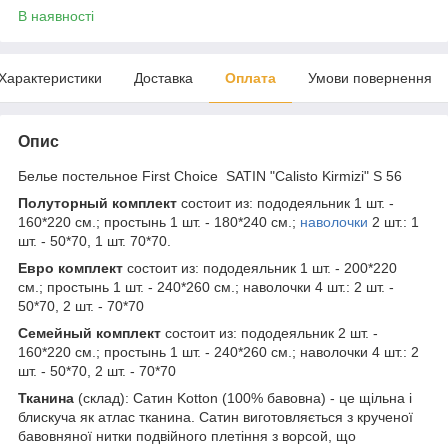
В наявності
Характеристики
Доставка
Оплата
Умови повернення
Опис
Белье постельное First Choice SATIN "Calisto Kirmizi" S 56
Полуторный комплект
состоит из: пододеяльник 1 шт. -
160*220 см.; простынь 1 шт. - 180*240 см.;
наволочки
2 шт.: 1
шт. - 50*70, 1 шт. 70*70.
Евро комплект
состоит из: пододеяльник 1 шт. - 200*220
см.; простынь 1 шт. - 240*260 см.; наволочки 4 шт.: 2 шт. -
50*70, 2 шт. - 70*70
Семейный комплект
состоит из: пододеяльник 2 шт. -
160*220 см.; простынь 1 шт. - 240*260 см.; наволочки 4 шт.: 2
шт. - 50*70, 2 шт. - 70*70
Тканина
(склад): Сатин Kotton (100% бавовна) - це щільна і
блискуча як атлас тканина. Сатин виготовляється з крученої
бавовняної нитки подвійного плетіння з ворсой, що