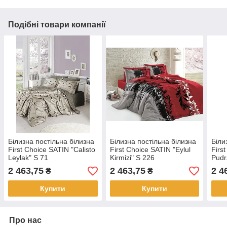
Подібні товари компанії
Білизна постільна білизна
Білизна постільна білизна
Біли
First Choice SATIN "Calisto
First Choice SATIN "Eylul
Firs
Leylak" S 71
Kirmizi" S 226
Pudr
2 463,75
2 463,75
2 4
₴
₴
Купити
Купити
Про нас