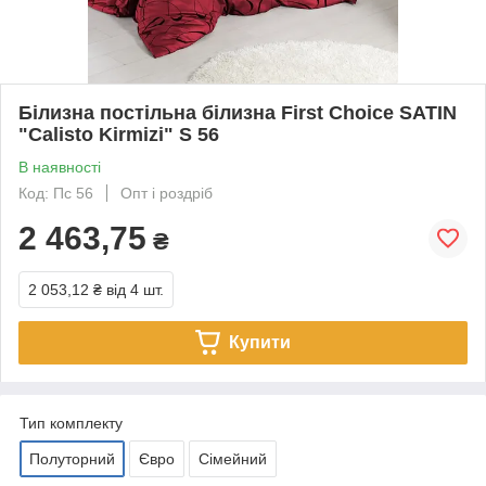
Білизна постільна білизна First Choice SATIN
"Calisto Kirmizi" S 56
В наявності
Код: Пс 56
Опт і роздріб
2 463,75
₴
2 053,12 ₴
від 4 шт.
Купити
Тип комплекту
Полуторний
Євро
Сімейний