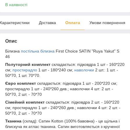
В наявності
Характеристики
Доставка
Оплата
Умови повернення
Опис
Білизна
постільна білизна
First Choice SATIN "Ruya Yakut" S
46
Полуторний комплект
складається: підковдра 1 шт - 160*220
см;
простирадло
1 шт - 180*240 см;
наволочки
2 шт.: 1 шт. -
50*70, 1 шт. 70*70.
Євро комплект
складається: підковдра 1 шт - 200*220 см;
простирадло 1 шт - 240*260 див.; наволочки 4 шт: 2 шт. -
50*70, 2 шт. - 70*70
Сімейний комплект
складається: підковдра 2 шт. - 160*220
см; простирадло 1 шт - 240*260 див.; наволочки 4 шт: 2 шт. -
50*70, 2 шт. - 70*70
Тканина
(склад): Сатин Kotton (100% бавовна) - це щільна і
блискуча як атлас тканина. Сатин виготовляється з крученої