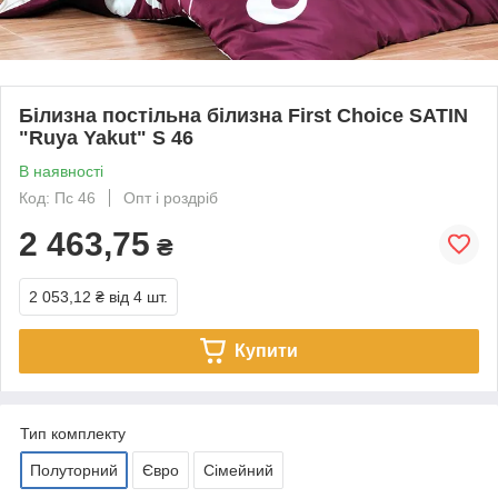
Білизна постільна білизна First Choice SATIN
"Ruya Yakut" S 46
В наявності
Код: Пс 46
Опт і роздріб
2 463,75
₴
2 053,12 ₴
від 4 шт.
Купити
Тип комплекту
Полуторний
Євро
Сімейний