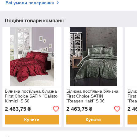
Всі умови повернення
Подібні товари компанії
Білизна постільна білизна
Білизна постільна білизна
Біли
First Choice SATIN "Calisto
First Choice SATIN
Firs
Kirmizi" S 56
"Reagen Haki" S 06
"Rea
2 463,75
2 463,75
2 4
₴
₴
Купити
Купити