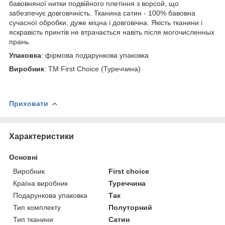
бавовняної нитки подвійного плетіння з ворсой, що
забезпечує довговічність. Тканина сатин - 100% бавовна
сучасної обробки, дуже міцна і довговічна. Якість тканини і
яскравість принтів не втрачається навіть після могочисленных
прань.
Упаковка
: фірмова подарункова упаковка
Виробник
: ТМ First Choice (Туреччина)
Приховати
Характеристики
Основні
Виробник
First choice
Країна виробник
Туреччина
Подарункова упаковка
Так
Тип комплекту
Полуторний
Тип тканини
Сатин