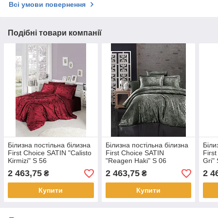
Всі умови повернення
Подібні товари компанії
Білизна постільна білизна
Білизна постільна білизна
Біли
First Choice SATIN "Calisto
First Choice SATIN
Firs
Kirmizi" S 56
"Reagen Haki" S 06
Gri"
2 463,75
2 463,75
2 4
₴
₴
Купити
Купити