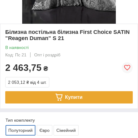
Білизна постільна білизна First Choice SATIN
"Reagen Duman" S 21
В наявності
Код: Пс 21
Опт і роздріб
2 463,75
₴
2 053,12 ₴
від 4 шт.
Купити
Тип комплекту
Полуторний
Євро
Сімейний