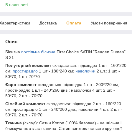
В наявності
Характеристики
Доставка
Оплата
Умови повернення
Опис
Білизна
постільна білизна
First Choice SATIN "Reagen Duman"
S 21
Полуторний комплект
складається: підковдра 1 шт - 160*220
см;
простирадло
1 шт - 180*240 см;
наволочки
2 шт.: 1 шт. -
50*70, 1 шт. 70*70.
Євро комплект
складається: підковдра 1 шт - 200*220 см;
простирадло 1 шт - 240*260 див.; наволочки 4 шт: 2 шт. -
50*70, 2 шт. - 70*70
Сімейний комплект
складається: підковдра 2 шт. - 160*220
см; простирадло 1 шт - 240*260 див.; наволочки 4 шт: 2 шт. -
50*70, 2 шт. - 70*70
Тканина
(склад): Сатин Kotton (100% бавовна) - це щільна і
блискуча як атлас тканина. Сатин виготовляється з крученої