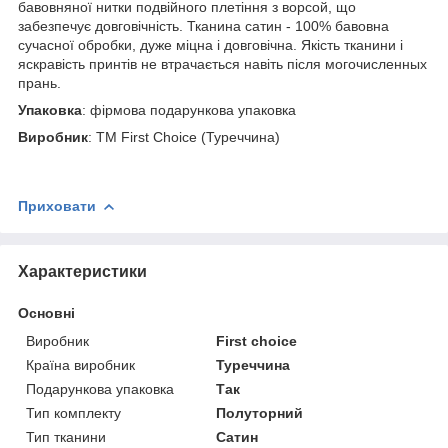
бавовняної нитки подвійного плетіння з ворсой, що
забезпечує довговічність. Тканина сатин - 100% бавовна
сучасної обробки, дуже міцна і довговічна. Якість тканини і
яскравість принтів не втрачається навіть після могочисленных
прань.
Упаковка
: фірмова подарункова упаковка
Виробник
: ТМ First Choice (Туреччина)
Приховати
Характеристики
Основні
Виробник
First choice
Країна виробник
Туреччина
Подарункова упаковка
Так
Тип комплекту
Полуторний
Тип тканини
Сатин