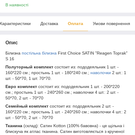
В наявності
Характеристики
Доставка
Оплата
Умови повернення
Опис
Білизна
постільна білизна
First Choice SATIN "Reagen Toprak"
S 16
Полуторный комплект
состоит из: пододеяльник 1 шт. -
160*220 см.; простынь 1 шт. - 180*240 см.;
наволочки
2 шт.: 1
шт. - 50*70, 1 шт. 70*70.
Евро комплект
состоит из: пододеяльник 1 шт. - 200*220
см.; простынь 1 шт. - 240*260 см.; наволочки 4 шт.: 2 шт. -
50*70, 2 шт. - 70*70
Семейный комплект
состоит из: пододеяльник 2 шт. -
160*220 см.; простынь 1 шт. - 240*260 см.; наволочки 4 шт.: 2
шт. - 50*70, 2 шт. - 70*70
Тканина
(склад): Сатин Kotton (100% бавовна) - це щільна і
блискуча як атлас тканина. Сатин виготовляється з крученої