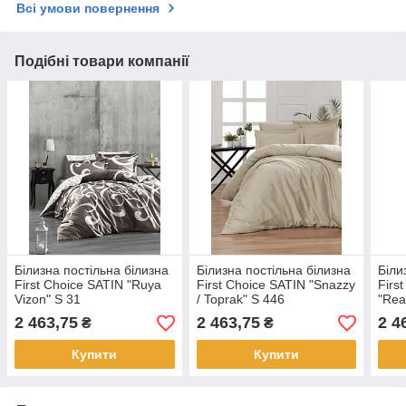
Всі умови повернення
Подібні товари компанії
Білизна постільна білизна
Білизна постільна білизна
Біли
First Choice SATIN "Ruya
First Choice SATIN "Snazzy
Firs
Vizon" S 31
/ Toprak" S 446
"Rea
2 463,75
2 463,75
2 4
₴
₴
Купити
Купити