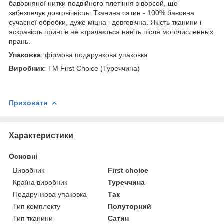
бавовняної нитки подвійного плетіння з ворсой, що
забезпечує довговічність. Тканина сатин - 100% бавовна
сучасної обробки, дуже міцна і довговічна. Якість тканини і
яскравість принтів не втрачається навіть після могочисленных
прань.
Упаковка
: фірмова подарункова упаковка
Виробник
: ТМ First Choice (Туреччина)
Приховати
Характеристики
Основні
Виробник
First choice
Країна виробник
Туреччина
Подарункова упаковка
Так
Тип комплекту
Полуторний
Тип тканини
Сатин