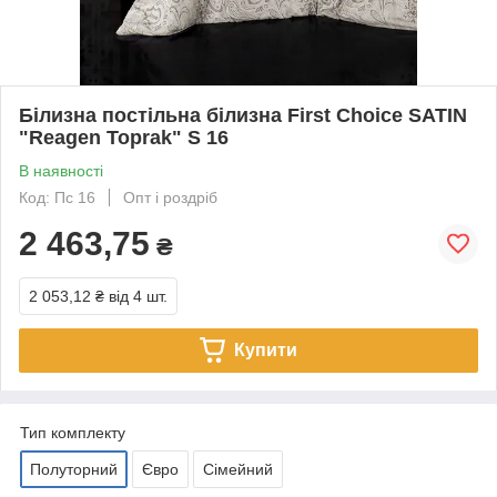
Білизна постільна білизна First Choice SATIN
"Reagen Toprak" S 16
В наявності
Код: Пс 16
Опт і роздріб
2 463,75
₴
2 053,12 ₴
від 4 шт.
Купити
Тип комплекту
Полуторний
Євро
Сімейний