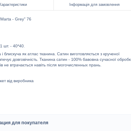
Характеристики
Інформація для замовлення
 "Marta - Grey" 76
1 шт. - 40*40.
 і блискуча як атлас тканина. Сатин виготовляється з крученої
зпечує довговічність. Тканина сатин - 100% бавовна сучасної обробк
нтів не втрачається навіть після могочисленных прань.
кет від виробника
ция для покупателя