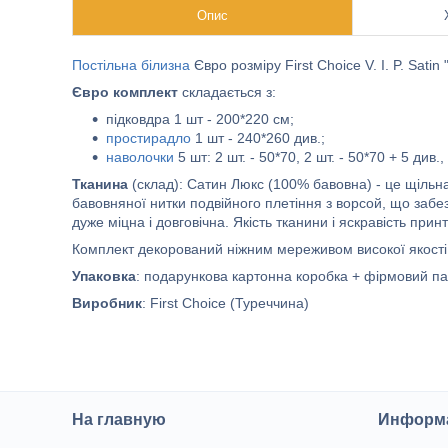
Опис
Постільна білизна
Євро розміру First Choice V. I. P. Satin
Євро комплект
складається з:
підковдра 1 шт - 200*220 см;
простирадло
1 шт - 240*260 див.;
наволочки
5 шт: 2 шт. - 50*70, 2 шт. - 50*70 + 5 див., 
Тканина
(склад): Сатин Люкс (100% бавовна) - це щільна
бавовняної нитки подвійного плетіння з ворсой, що забе
дуже міцна і довговічна. Якість тканини і яскравість при
Комплект декорований ніжним мереживом високої якості
Упаковка
: подарункова картонна коробка + фірмовий па
Виробник
: First Choice (Туреччина)
На главную
Информа