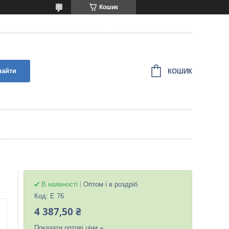
Кошик
найти
КОШИК
В наявності
Оптом і в роздріб
Код:
Е 76
4 387,50 ₴
Показати оптові ціни