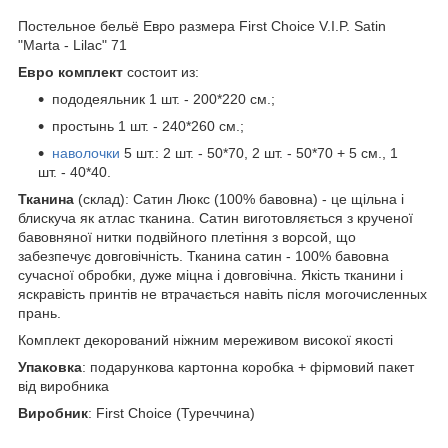
Постельное бельё Евро размера First Choice V.I.P. Satin
"Marta - Lilac" 71
Евро комплект
состоит из:
пододеяльник 1 шт. - 200*220 см.;
простынь 1 шт. - 240*260 см.;
наволочки
5 шт.: 2 шт. - 50*70, 2 шт. - 50*70 + 5 см., 1
шт. - 40*40.
Тканина
(склад): Сатин Люкс (100% бавовна) - це щільна і
блискуча як атлас тканина. Сатин виготовляється з крученої
бавовняної нитки подвійного плетіння з ворсой, що
забезпечує довговічність. Тканина сатин - 100% бавовна
сучасної обробки, дуже міцна і довговічна. Якість тканини і
яскравість принтів не втрачається навіть після могочисленных
прань.
Комплект декорований ніжним мереживом високої якості
Упаковка
: подарункова картонна коробка + фірмовий пакет
від виробника
Виробник
: First Choice (Туреччина)