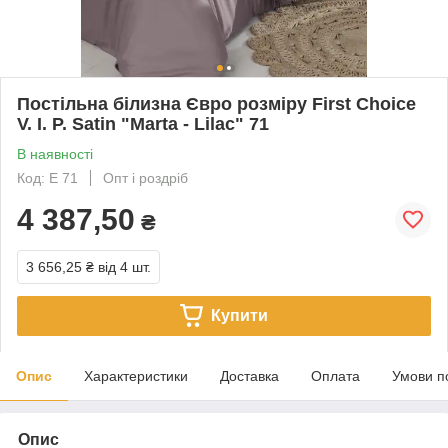
Постільна білизна Євро розміру First Choice
V. I. P. Satin "Marta - Lilac" 71
В наявності
Код: Е 71
Опт і роздріб
4 387,50
₴
3 656,25 ₴
від 4 шт.
Купити
Опис
Характеристики
Доставка
Оплата
Умови п
Опис