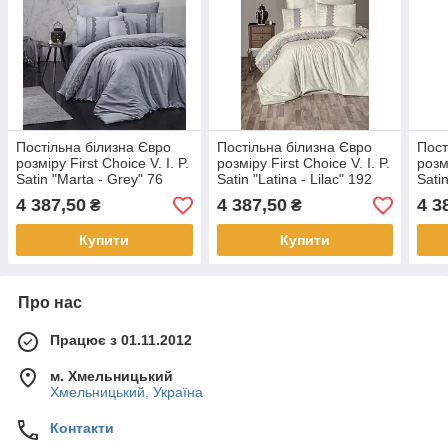
Постільна білизна Євро
Постільна білизна Євро
Пост
розміру First Choice V. I. P.
розміру First Choice V. I. P.
розмі
Satin "Marta - Grey" 76
Satin "Latina - Lilac" 192
Sati
4 387,50
4 387,50
4 3
₴
₴
Купити
Купити
Про нас
Працює з 01.11.2012
м. Хмельницький
Хмельницький, Україна
Контакти