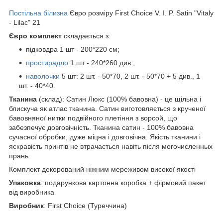
Постільна білизна
Євро розміру First Choice V. I. P. Satin "Vitaly
- Lilac" 21
Євро комплект
складається з:
підковдра 1 шт - 200*220 см;
простирадло
1 шт - 240*260 див.;
наволочки
5 шт: 2 шт. - 50*70, 2 шт. - 50*70 + 5 див., 1
шт. - 40*40.
Тканина
(склад): Сатин Люкс (100% бавовна) - це щільна і
блискуча як атлас тканина. Сатин виготовляється з крученої
бавовняної нитки подвійного плетіння з ворсой, що
забезпечує довговічність. Тканина сатин - 100% бавовна
сучасної обробки, дуже міцна і довговічна. Якість тканини і
яскравість принтів не втрачається навіть після могочисленных
прань.
Комплект декорований ніжним мереживом високої якості
Упаковка
: подарункова картонна коробка + фірмовий пакет
від виробника
Виробник
: First Choice (Туреччина)