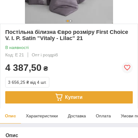
Постільна білизна Євро розміру First Choice
V. I. P. Satin "Vitaly - Lilac" 21
В наявності
Код: Е 21
Опт і роздріб
4 387,50
₴
3 656,25 ₴
від 4 шт.
Купити
Опис
Характеристики
Доставка
Оплата
Умови п
Опис