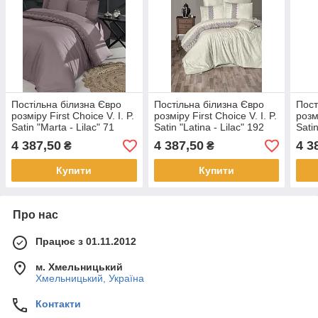
Постільна білизна Євро
Постільна білизна Євро
Пост
розміру First Choice V. I. P.
розміру First Choice V. I. P.
розмі
Satin "Marta - Lilac" 71
Satin "Latina - Lilac" 192
Sati
4 387,50
4 387,50
4 3
₴
₴
Купити
Купити
Про нас
Працює з 01.11.2012
м. Хмельницький
Хмельницький, Україна
Контакти