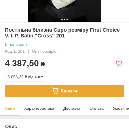
Постільна білизна Євро розміру First Choice
V. I. P. Satin "Cross" 201
В наявності
Код: Е 201
Опт і роздріб
4 387,50
₴
3 656,25 ₴
від 4 шт.
Купити
Опис
Характеристики
Доставка
Оплата
Умови п
Опис