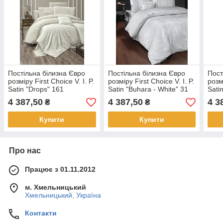
Постільна білизна Євро
Постільна білизна Євро
Пост
розміру First Choice V. I. P.
розміру First Choice V. I. P.
розмі
Satin "Drops" 161
Satin "Buhara - White" 31
Sati
4 387,50
4 387,50
4 3
₴
₴
Купити
Купити
Про нас
Працює з 01.11.2012
м. Хмельницький
Хмельницький, Україна
Контакти