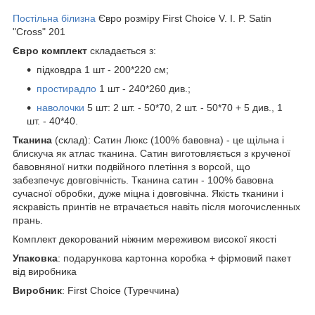
Постільна білизна
Євро розміру First Choice V. I. P. Satin
"Cross" 201
Євро комплект
складається з:
підковдра 1 шт - 200*220 см;
простирадло
1 шт - 240*260 див.;
наволочки
5 шт: 2 шт. - 50*70, 2 шт. - 50*70 + 5 див., 1
шт. - 40*40.
Тканина
(склад): Сатин Люкс (100% бавовна) - це щільна і
блискуча як атлас тканина. Сатин виготовляється з крученої
бавовняної нитки подвійного плетіння з ворсой, що
забезпечує довговічність. Тканина сатин - 100% бавовна
сучасної обробки, дуже міцна і довговічна. Якість тканини і
яскравість принтів не втрачається навіть після могочисленных
прань.
Комплект декорований ніжним мереживом високої якості
Упаковка
: подарункова картонна коробка + фірмовий пакет
від виробника
Виробник
: First Choice (Туреччина)