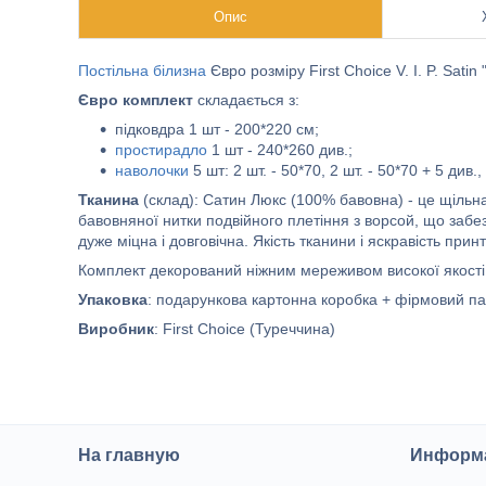
Опис
Постільна білизна
Євро розміру First Choice V. I. P. Satin 
Євро комплект
складається з:
підковдра 1 шт - 200*220 см;
простирадло
1 шт - 240*260 див.;
наволочки
5 шт: 2 шт. - 50*70, 2 шт. - 50*70 + 5 див., 
Тканина
(склад): Сатин Люкс (100% бавовна) - це щільна
бавовняної нитки подвійного плетіння з ворсой, що забе
дуже міцна і довговічна. Якість тканини і яскравість при
Комплект декорований ніжним мереживом високої якості
Упаковка
: подарункова картонна коробка + фірмовий па
Виробник
: First Choice (Туреччина)
На главную
Информа