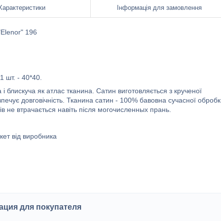
Характеристики
Інформація для замовлення
"Elenor" 196
1 шт. - 40*40.
 і блискуча як атлас тканина. Сатин виготовляється з крученої
зпечує довговічність. Тканина сатин - 100% бавовна сучасної обробк
нтів не втрачається навіть після могочисленных прань.
кет від виробника
ция для покупателя