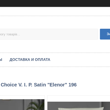
З
Ы
ДОСТАВКА И ОПЛАТА
hoice V. I. P. Satin "Elenor" 196