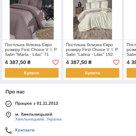
Постільна білизна Євро
Постільна білизна Євро
Пост
розміру First Choice V. I. P.
розміру First Choice V. I. P.
розмі
Satin "Marta - Lilac" 71
Satin "Latina - Lilac" 192
Sati
4 387,50
4 387,50
4 3
₴
₴
Купити
Купити
Про нас
Працює з 01.11.2012
м. Хмельницький
Хмельницький, Україна
Контакти