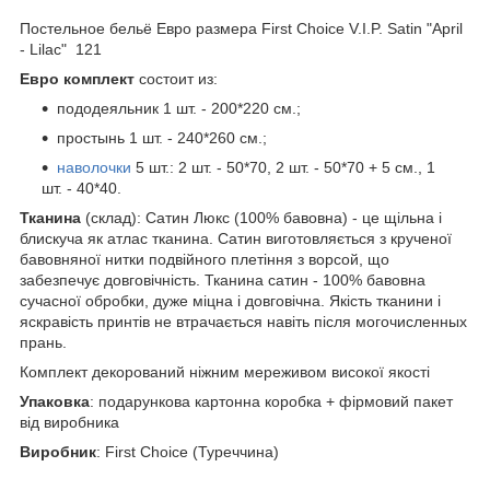
Постельное бельё Евро размера First Choice V.I.P. Satin "April
- Lilac" 121
Евро комплект
состоит из:
пододеяльник 1 шт. - 200*220 см.;
простынь 1 шт. - 240*260 см.;
наволочки
5 шт.: 2 шт. - 50*70, 2 шт. - 50*70 + 5 см., 1
шт. - 40*40.
Тканина
(склад): Сатин Люкс (100% бавовна) - це щільна і
блискуча як атлас тканина. Сатин виготовляється з крученої
бавовняної нитки подвійного плетіння з ворсой, що
забезпечує довговічність. Тканина сатин - 100% бавовна
сучасної обробки, дуже міцна і довговічна. Якість тканини і
яскравість принтів не втрачається навіть після могочисленных
прань.
Комплект декорований ніжним мереживом високої якості
Упаковка
: подарункова картонна коробка + фірмовий пакет
від виробника
Виробник
: First Choice (Туреччина)