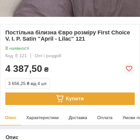
Постільна білизна Євро розміру First Choice
V. I. P. Satin "April - Lilac" 121
В наявності
Код: Е 121
Опт і роздріб
4 387,50
₴
3 656,25 ₴
від 4 шт.
Купити
Опис
Характеристики
Доставка
Оплата
Умови п
Опис