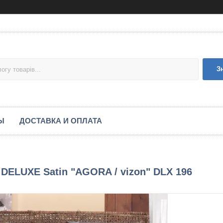
З
Ы
ДОСТАВКА И ОПЛАТА
e DELUXE Satin "AGORA / vizon" DLX 196