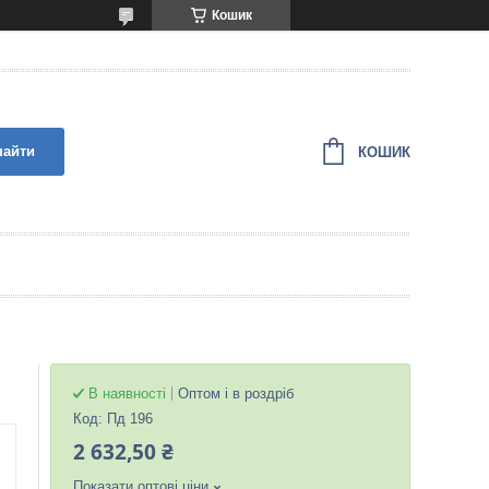
Кошик
найти
КОШИК
В наявності
Оптом і в роздріб
Код:
Пд 196
2 632,50 ₴
Показати оптові ціни