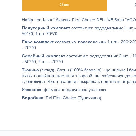
Опис
Набір постільної білизни First Choice DELUXE Satin "AGO
Полуторный комплект
состоит из: пододеяльник 1 шт. -
50*70, 1 шт. 70*70.
Евро комплект
состоит из: пододеяльник 1 шт. - 200*220 
- 70*70
Семейный комплект
состоит из: пододеяльник 2 шт. - 16
- 50*70, 2 шт. - 70*70
Тканина
(склад): Сатин (100% бавовна) - це щільна і бл
нитки подвійного плетіння з ворсой, що забезпечує довго
і довговічна. Якість тканини і яскравість принтів не втра
Упаковка
: фірмова подарункова упаковка
Виробник
: ТМ First Choice (Туреччина)