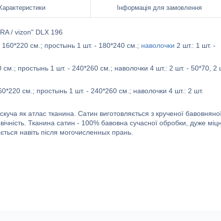
Характеристики
Інформація для замовлення
RA / vizon" DLX 196
 160*220 см.; простынь 1 шт. - 180*240 см.;
наволочки
2 шт.: 1 шт. -
см.; простынь 1 шт. - 240*260 см.; наволочки 4 шт.: 2 шт. - 50*70, 2 
0*220 см.; простынь 1 шт. - 240*260 см.; наволочки 4 шт.: 2 шт.
искуча як атлас тканина. Сатин виготовляється з крученої бавовняно
вічність. Тканина сатин - 100% бавовна сучасної обробки, дуже міц
чається навіть після могочисленных прань.