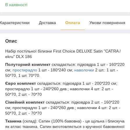
В наявності
Характеристики
Доставка
Оплата
Умови повернення
Опис
Набір постільної білизни First Choice DELUXE Satin "CATRA /
ekru" DLX 186
Полуторний комплект
складається: підковдра 1 шт - 160*220
см;
простирадло
1 шт - 180*240 см;
наволочки
2 шт.: 1 шт. -
50*70, 1 шт. 70*70.
Євро комплект
складається: підковдра 1 шт - 200*220 см;
простирадло 1 шт - 240*260 див.; наволочки 4 шт: 2 шт. -
50*70, 2 шт. - 70*70
Сімейний комплект
складається: підковдра 2 шт. - 160*220
см; простирадло 1 шт - 240*260 див.; наволочки 4 шт: 2 шт. -
50*70, 2 шт. - 70*70
Тканина
(склад): Сатин (100% бавовна) - це щільна і блискуча
як атлас тканина. Сатин виготовляється з крученої бавовняної