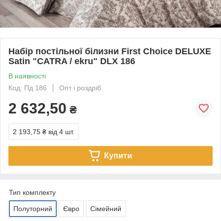
Набір постільної білизни First Choice DELUXE
Satin "CATRA / ekru" DLX 186
В наявності
Код: Пд 186
Опт і роздріб
2 632,50
₴
2 193,75 ₴
від 4 шт.
Купити
Тип комплекту
Полуторний
Євро
Сімейний