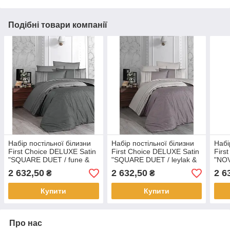
Подібні товари компанії
Набір постільної білизни
Набір постільної білизни
Набі
First Choice DELUXE Satin
First Choice DELUXE Satin
Firs
"SQUARE DUET / fune &
"SQUARE DUET / leylak &
"NOV
duman" DLX 31
відкрито bej" DLX 46
11
2 632,50
2 632,50
2 6
₴
₴
Купити
Купити
Про нас