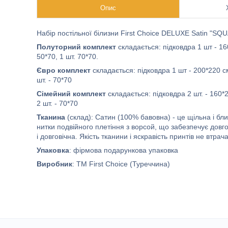
Опис
Набір постільної білизни First Choice DELUXE Satin "SQU
Полуторний комплект
складається: підковдра 1 шт - 1
50*70, 1 шт. 70*70.
Євро комплект
складається: підковдра 1 шт - 200*220 см
шт. - 70*70
Сімейний комплект
складається: підковдра 2 шт. - 160*
2 шт. - 70*70
Тканина
(склад): Сатин (100% бавовна) - це щільна і бл
нитки подвійного плетіння з ворсой, що забезпечує довго
і довговічна. Якість тканини і яскравість принтів не втра
Упаковка
: фірмова подарункова упаковка
Виробник
: ТМ First Choice (Туреччина)