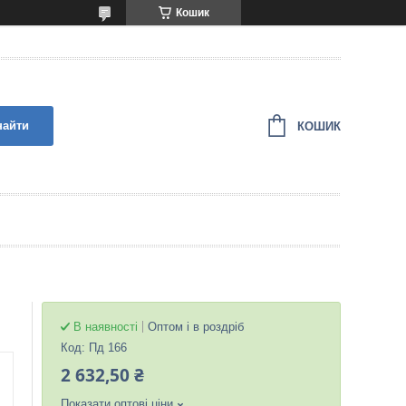
Кошик
найти
КОШИК
В наявності
Оптом і в роздріб
Код:
Пд 166
2 632,50 ₴
Показати оптові ціни