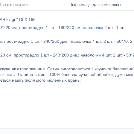
Характеристики
Інформація для замовлення
ARE / gri" DLX 166
60*220 см;
простирадло
1 шт - 180*240 см;
наволочки
2 шт.: 1 шт. -
; простирадло 1 шт - 240*260 див.; наволочки 4 шт: 2 шт. - 50*70, 2
220 см; простирадло 1 шт - 240*260 див.; наволочки 4 шт: 2 шт. - 50*
искуча як атлас тканина. Сатин виготовляється з крученої бавовняно
вічність. Тканина сатин - 100% бавовна сучасної обробки, дуже міц
чається навіть після могочисленных прань.