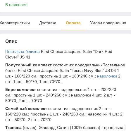
В наявності
Характеристики
Доставка
Оплата
Умови повернення
Опис
Постільна білизна
First Choice Jacquard Satin "Dark Red
Clover" JS 41
Полуторный комплект
состоит из: пододеяльникПостельное
белье First Choice Jacquard Satin "Tecna Navy Blue" JS 06 1
шт. - 160*220 см.; простынь 1 шт. - 180*240 см.;
наволочки
2
шт.: 1 шт. - 50*70, 1 шт. 70*70.
Евро комплект
состоит из: пододеяльник 1 шт. - 200*220
см.; простынь 1 шт. - 240*260 см.; наволочки 4 шт.: 2 шт. -
50*70, 2 шт. - 70*70
Семейный комплект
состоит из: пододеяльник 2 шт. -
160*220 см.; простынь 1 шт. - 240*260 см.; наволочки 4 шт.: 2
шт. - 50*70, 2 шт. - 70*70
Тканина
(склад): Жаккард-Сатин (100% бавовна) - це щільна і