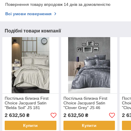
Повернення товару впродовж 14 днів за домовленістю
Всі умови повернення
Подібні товари компанії
Постільна білизна First
Постільна білизна First
Пост
Choice Jacquard Satin
Choice Jacquard Satin
Choi
"Belda Soil" JS 181
"Clover Grey" JS 46
"Clo
2 632,50
2 632,50
2 6
₴
₴
Купити
Купити