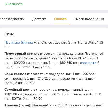
В наявності
Характеристики
Доставка
Оплата
Умови повернення
Опис
Постільна білизна
First Choice Jacquard Satin "Herra Whitel" JS
21
Полуторный комплект
состоит из: пододеяльникПостельное
белье First Choice Jacquard Satin "Tecna Navy Blue" JS 06 1
шт. - 160*220 см.; простынь 1 шт. - 180*240 см.;
наволочки
2
шт.: 1 шт. - 50*70, 1 шт. 70*70.
Евро комплект
состоит из: пододеяльник 1 шт. - 200*220
см.; простынь 1 шт. - 240*260 см.; наволочки 4 шт.: 2 шт. -
50*70, 2 шт. - 70*70
Семейный комплект
состоит из: пододеяльник 2 шт. -
160*220 см.; простынь 1 шт. - 240*260 см.; наволочки 4 шт.: 2
шт. - 50*70, 2 шт. - 70*70
Тканина
(склад): Жаккард-Сатин (100% бавовна) - це щільна і