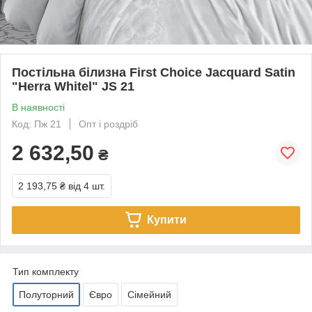
Постільна білизна First Choice Jacquard Satin
"Herra Whitel" JS 21
В наявності
Код: Пж 21
Опт і роздріб
2 632,50
₴
2 193,75 ₴
від 4 шт.
Купити
Тип комплекту
Полуторний
Євро
Сімейний