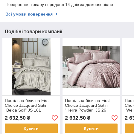
Повернення товару впродовж 14 днів за домовленістю
Всі умови повернення
Подібні товари компанії
Постільна білизна First
Постільна білизна First
Пост
Choice Jacquard Satin
Choice Jacquard Satin
Choi
"Belda Soil" JS 181
"Herra Powder" JS 26
"Wel
2 632,50
2 632,50
2 6
₴
₴
Купити
Купити