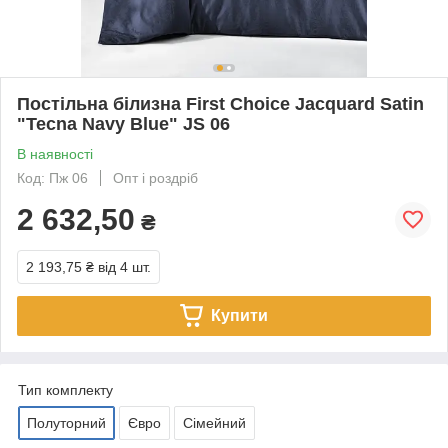
Постільна білизна First Choice Jacquard Satin
"Tecna Navy Blue" JS 06
В наявності
Код: Пж 06
Опт і роздріб
2 632,50
₴
2 193,75 ₴
від 4 шт.
Купити
Тип комплекту
Полуторний
Євро
Сімейний