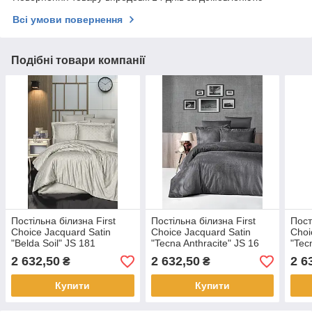
Всі умови повернення
Подібні товари компанії
Постільна білизна First
Постільна білизна First
Пост
Choice Jacquard Satin
Choice Jacquard Satin
Choi
"Belda Soil" JS 181
"Tecna Anthracite" JS 16
"Tec
2 632,50
2 632,50
2 6
₴
₴
Купити
Купити