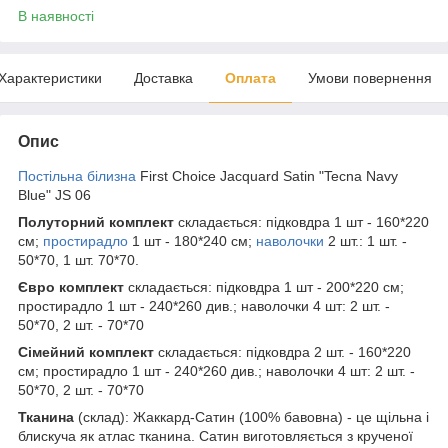
В наявності
Характеристики
Доставка
Оплата
Умови повернення
Опис
Постільна білизна
First Choice Jacquard Satin "Tecna Navy
Blue" JS 06
Полуторний комплект
складається: підковдра 1 шт - 160*220
см;
простирадло
1 шт - 180*240 см;
наволочки
2 шт.: 1 шт. -
50*70, 1 шт. 70*70.
Євро комплект
складається: підковдра 1 шт - 200*220 см;
простирадло 1 шт - 240*260 див.; наволочки 4 шт: 2 шт. -
50*70, 2 шт. - 70*70
Сімейний комплект
складається: підковдра 2 шт. - 160*220
см; простирадло 1 шт - 240*260 див.; наволочки 4 шт: 2 шт. -
50*70, 2 шт. - 70*70
Тканина
(склад): Жаккард-Сатин (100% бавовна) - це щільна і
блискуча як атлас тканина. Сатин виготовляється з крученої