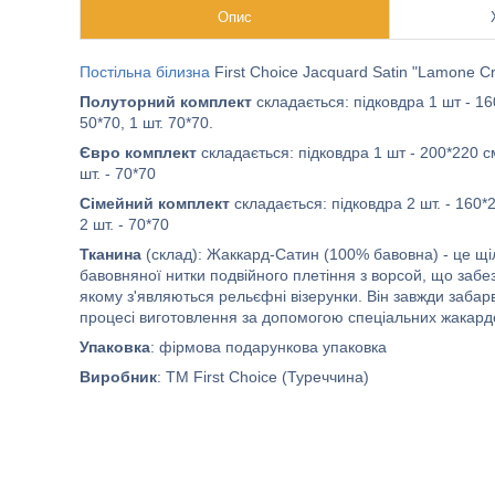
Опис
Постільна білизна
First Choice Jacquard Satin "Lamone C
Полуторний комплект
складається: підковдра 1 шт - 1
50*70, 1 шт. 70*70.
Євро комплект
складається: підковдра 1 шт - 200*220 см
шт. - 70*70
Сімейний комплект
складається: підковдра 2 шт. - 160*
2 шт. - 70*70
Тканина
(склад): Жаккард-Сатин (100% бавовна) - це щіл
бавовняної нитки подвійного плетіння з ворсой, що забе
якому з'являються рельєфні візерунки. Він завжди заба
процесі виготовлення за допомогою спеціальних жакар
Упаковка
: фірмова подарункова упаковка
Виробник
: ТМ First Choice (Туреччина)