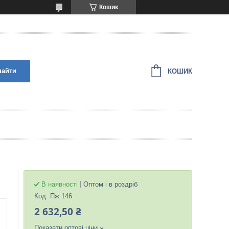
Кошик
найти
КОШИК
В наявності
Оптом і в роздріб
Код:
Пж 146
2 632,50 ₴
Показати оптові ціни