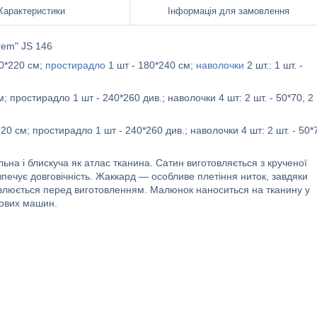
Характеристики
Інформація для замовлення
rem" JS 146
60*220 см;
простирадло
1 шт - 180*240 см;
наволочки
2 шт.: 1 шт. -
; простирадло 1 шт - 240*260 див.; наволочки 4 шт: 2 шт. - 50*70, 2
220 см; простирадло 1 шт - 240*260 див.; наволочки 4 шт: 2 шт. - 50*
ьна і блискуча як атлас тканина. Сатин виготовляється з крученої
зпечує довговічність. Жаккард — особливе плетіння ниток, завдяки
рвлюється перед виготовленням. Малюнок наноситься на тканину у
дових машин.