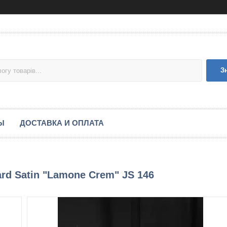
З
Ы
ДОСТАВКА И ОПЛАТА
ard Satin "Lamone Crem" JS 146