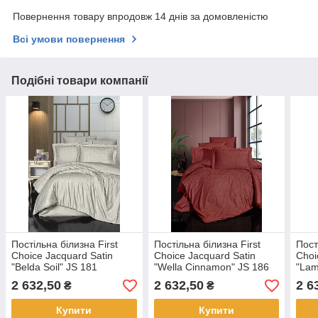
Повернення товару впродовж 14 днів за домовленістю
Всі умови повернення
Подібні товари компанії
Постільна білизна First
Постільна білизна First
Пост
Choice Jacquard Satin
Choice Jacquard Satin
Choi
"Belda Soil" JS 181
"Wella Cinnamon" JS 186
"Lam
2 632,50
2 632,50
2 6
₴
₴
Купити
Купити