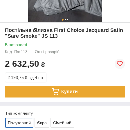
Постільна білизна First Choice Jacquard Satin
"Sare Smoke" JS 113
В наявності
Код: Пж 113
Опт і роздріб
2 632,50
₴
2 193,75 ₴
від 4 шт.
Купити
Тип комплекту
Полуторний
Євро
Сімейний