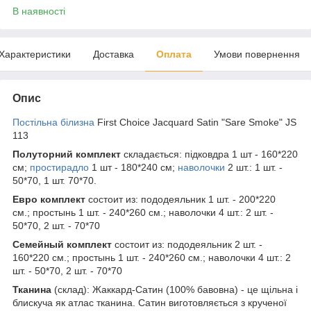
В наявності
Характеристики
Доставка
Оплата
Умови повернення
Опис
Постільна білизна
First Choice Jacquard Satin "Sare Smoke" JS
113
Полуторний комплект
складається: підковдра 1 шт - 160*220
см;
простирадло
1 шт - 180*240 см;
наволочки
2 шт.: 1 шт. -
50*70, 1 шт. 70*70.
Евро комплект
состоит из: пододеяльник 1 шт. - 200*220
см.; простынь 1 шт. - 240*260 см.; наволочки 4 шт.: 2 шт. -
50*70, 2 шт. - 70*70
Семейный комплект
состоит из: пододеяльник 2 шт. -
160*220 см.; простынь 1 шт. - 240*260 см.; наволочки 4 шт.: 2
шт. - 50*70, 2 шт. - 70*70
Тканина
(склад): Жаккард-Сатин (100% бавовна) - це щільна і
блискуча як атлас тканина. Сатин виготовляється з крученої