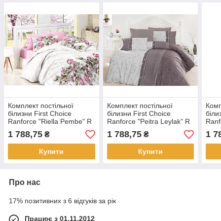
Комплект постільної
Комплект постільної
Комп
білизни First Choice
білизни First Choice
біли
Ranforce "Riella Pembe" R
Ranforce "Peitra Leylak" R
Ranf
61
76
1 788,75
1 788,75
1 7
₴
₴
Купити
Купити
Про нас
17% позитивних з 6 відгуків за рік
Працює з 01.11.2012