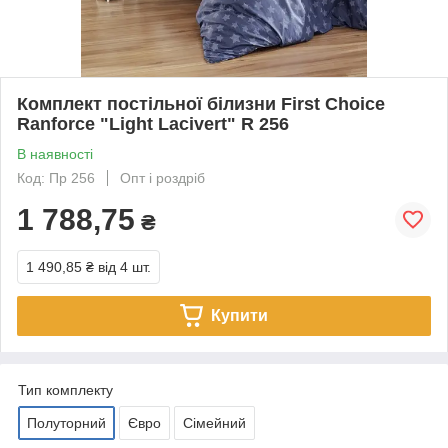
Комплект постільної білизни First Choice
Ranforce "Light Lacivert" R 256
В наявності
Код: Пр 256
Опт і роздріб
1 788,75
₴
1 490,85 ₴
від 4 шт.
Купити
Тип комплекту
Полуторний
Євро
Сімейний