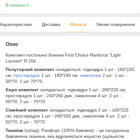
В наявності
Характеристики
Доставка
Оплата
Умови повернення
Опис
Комплект постільної білизни First Choice Ranforce "Light
Lacivert" R 256
Полуторний комплект
складається: підковдра 1 шт - 160*220
см;
простирадло
1 шт - 180*240 см;
наволочки
2 шт.: 1 шт. -
50*70, 1 шт. 70*70.
Євро комплект
складається: підковдра 1 шт - 200*220 см;
простирадло 1 шт - 240*260 див.; наволочки 4 шт: 2 шт. -
50*70, 2 шт. - 70*70
Сімейний комплект
складається: підковдра 2 шт. - 160*220
см; простирадло 1 шт - 240*260 див.; наволочки 4 шт: 2 шт. -
50*70, 2 шт. - 70*70
Тканина
(склад): Ранфорс (100% бавовна) – це натуральна
бавовняна тканина, яка відрізняється міцністю (щільністю