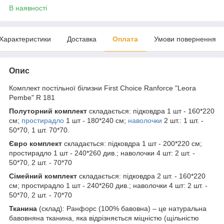
В наявності
Характеристики
Доставка
Оплата
Умови повернення
Опис
Комплект постільної білизни First Choice Ranforce "Leora
Pembe" R 181
Полуторний комплект
складається: підковдра 1 шт - 160*220
см;
простирадло
1 шт - 180*240 см;
наволочки
2 шт.: 1 шт. -
50*70, 1 шт. 70*70.
Євро комплект
складається: підковдра 1 шт - 200*220 см;
простирадло 1 шт - 240*260 див.; наволочки 4 шт: 2 шт. -
50*70, 2 шт. - 70*70
Сімейний комплект
складається: підковдра 2 шт. - 160*220
см; простирадло 1 шт - 240*260 див.; наволочки 4 шт: 2 шт. -
50*70, 2 шт. - 70*70
Тканина
(склад): Ранфорс (100% бавовна) – це натуральна
бавовняна тканина, яка відрізняється міцністю (щільністю