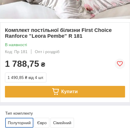
Комплект постільної білизни First Choice
Ranforce "Leora Pembe" R 181
В наявності
Код: Пр 181
Опт і роздріб
1 788,75
₴
1 490,85 ₴
від 4 шт.
Купити
Тип комплекту
Полуторний
Євро
Сімейний