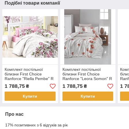
Подібні товари компанії
Комплект постільної
Комплект постільної
Комп
білизни First Choice
білизни First Choice
біли
Ranforce "Riella Pembe" R
Ranforce "Leora Somon" R
Ranf
61
176
76
1 788,75
1 788,75
1 7
₴
₴
Купити
Купити
Про нас
17% позитивних з 6 відгуків за рік